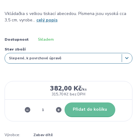
Vkládačka s velkou tiskací abecedou. Písmena jsou vysoká cca
3,5 cm, vyrobe...
celý popis
Dostupnost
Skladem
Stav zboží
382,00 Kč
/
ks
315,70 Kč
bez DPH
Přidat do košíku
Výrobce:
Zabav dítě