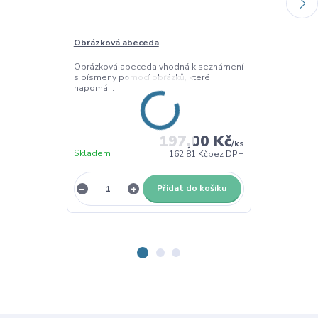
Obrázková abeceda
Velká tiskací
barevná
Obrázková abeceda vhodná k seznámení
s písmeny pomocí obrázků, které
Barevná sada 
napomá...
abecedy v typ
ba...
197,00 Kč
/
ks
Skladem
162,81 Kč
bez DPH
Skladem
Přidat do košíku
Z