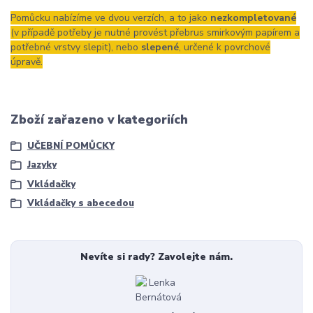
Pomůcku nabízíme ve dvou verzích, a to jako
nezkompletované
(v případě potřeby je nutné provést přebrus smirkovým papírem a
potřebné vrstvy slepit), nebo
slepené
, určené k povrchové
úpravě.
Zboží zařazeno v kategoriích
UČEBNÍ POMŮCKY
Jazyky
Vkládačky
Vkládačky s abecedou
Nevíte si rady? Zavolejte nám.