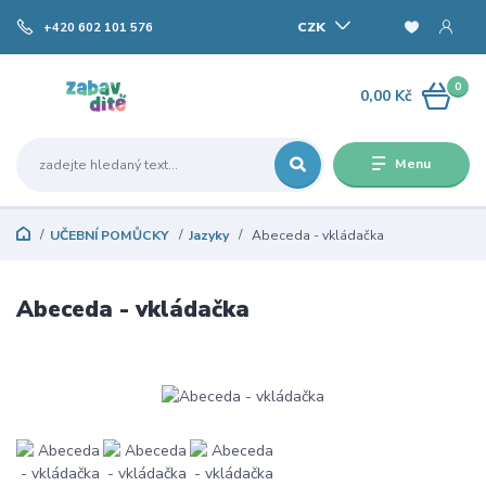
CZK
+420 602 101 576
0
0,00 Kč
Menu
UČEBNÍ POMŮCKY
Jazyky
Abeceda - vkládačka
Abeceda - vkládačka