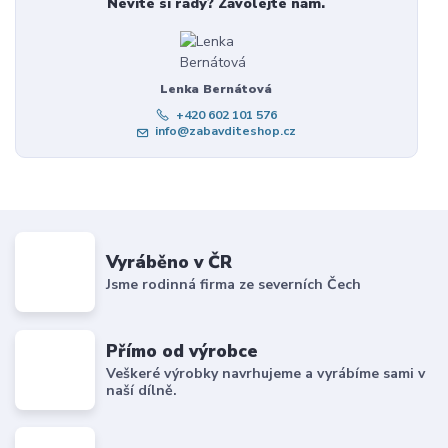
Nevíte si rady? Zavolejte nám.
Lenka Bernátová
+420 602 101 576
info@zabavditeshop.cz
Vyráběno v ČR
Jsme rodinná firma ze severních Čech
Přímo od výrobce
Veškeré výrobky navrhujeme a vyrábíme sami v
naší dílně.