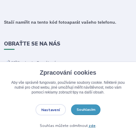
Stačí namířit na tento kód fotoaparát vašeho telefonu.
OBRAŤTE SE NA NÁS
Lenka Bernátová
+420 602 101 576
Zpracování cookies
9:00 - 19:00 hod.
Aby vše správně fungovalo, používáme soubory cookie. Některé jsou
info@zabavditeshop.cz
nutné pro chod webu, jiné umožňují měřit návštěvnost, nebo vám
pomocí reklamy zobrazit tipy na další obsah.
Souhlasím
Nastavení
Souhlas můžete odmítnout
zde
.
Upravit sběr cookies.