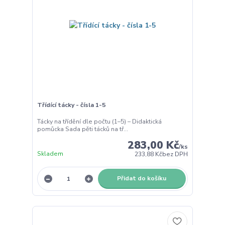
Třídící tácky - čísla 1-5
Tácky na třídění dle počtu (1–5) – Didaktická
pomůcka Sada pěti tácků na tř...
283,00 Kč
/
ks
Skladem
233,88 Kč
bez DPH
Přidat do košíku