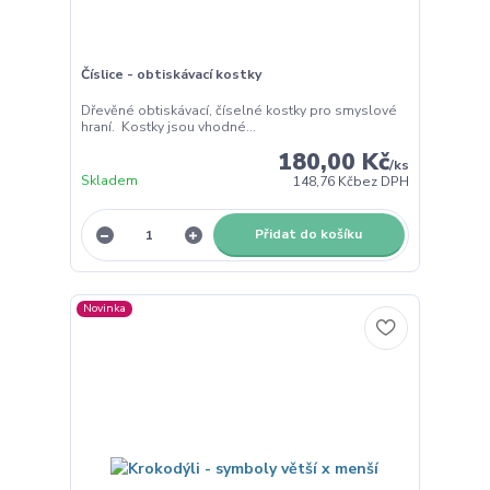
Číslice - obtiskávací kostky
Dřevěné obtiskávací, číselné kostky pro smyslové
hraní. Kostky jsou vhodné...
180,00 Kč
/
ks
Skladem
148,76 Kč
bez DPH
Přidat do košíku
Novinka