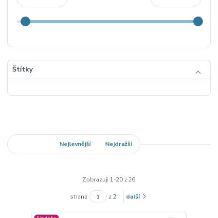
Štítky
Nejnovější
Nejlevnější
Nejdražší
Zobrazuji 1-20 z 26
strana
z 2
další
Novinka