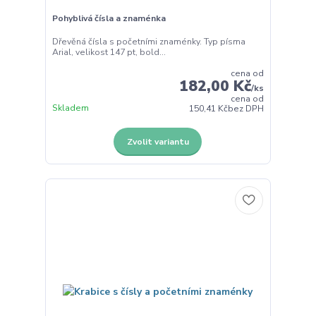
Pohyblivá čísla a znaménka
Dřevěná čísla s početními znaménky. Typ písma
Arial, velikost 147 pt, bold...
cena od
182,00 Kč
/
ks
cena od
Skladem
150,41 Kč
bez DPH
Zvolit variantu