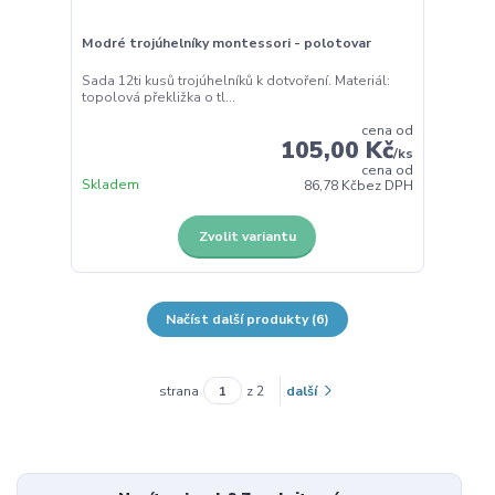
Modré trojúhelníky montessori - polotovar
Sada 12ti kusů trojúhelníků k dotvoření. Materiál:
topolová překližka o tl...
cena od
105,00 Kč
/
ks
cena od
Skladem
86,78 Kč
bez DPH
Zvolit variantu
Načíst další produkty (6)
strana
z 2
další