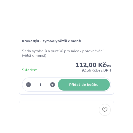
Krokodýli - symboly větší x menší
Sada symbolů a puntíků pro nácvik porovnávání
(větší x menší)
112,00 Kč
/
ks
Skladem
92,56 Kč
bez DPH
Přidat do košíku