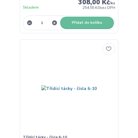
308,00 Kč
/
ks
Skladem
254,55 Kč
bez DPH
Přidat do košíku
Třídící tácky - čísla 6-10