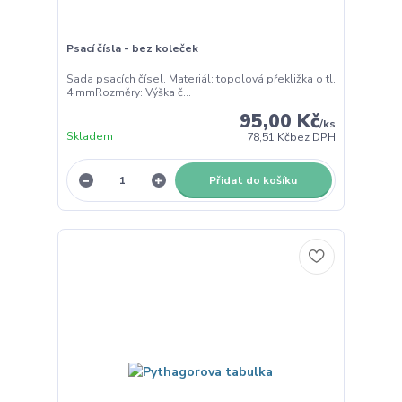
Psací čísla - bez koleček
Sada psacích čísel. Materiál: topolová překližka o tl.
4 mmRozměry: Výška č...
95,00 Kč
/
ks
Skladem
78,51 Kč
bez DPH
Přidat do košíku