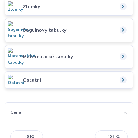
Zlomky
Seguinovy tabulky
Matematické tabulky
Ostatní
Cena:
Kč
Kč