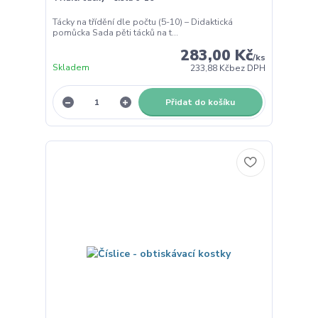
Tácky na třídění dle počtu (5-10) – Didaktická
pomůcka Sada pěti tácků na t...
283,00 Kč
/
ks
Skladem
233,88 Kč
bez DPH
Přidat do košíku