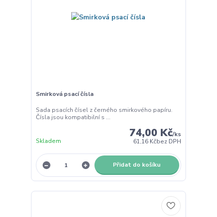
Smirková psací čísla
Sada psacích čísel z černého smirkového papíru.
Čísla jsou kompatibilní s ...
74,00 Kč
/
ks
Skladem
61,16 Kč
bez DPH
Přidat do košíku