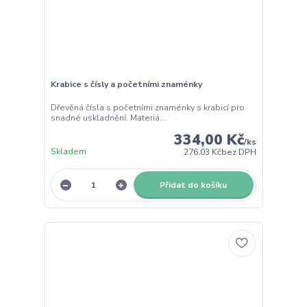
Krabice s čísly a početními znaménky
Dřevěná čísla s početními znaménky s krabicí pro
snadné uskladnění. Materiá...
334,00 Kč
/
ks
Skladem
276,03 Kč
bez DPH
Přidat do košíku