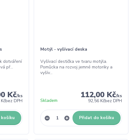
s
Motýl - vyšívací deska
k dotváření
Vyšívací destička ve tvaru motýla.
á př...
Pomůcka na rozvoj jemné motoriky a
vyšív...
00 Kč
112,00 Kč
/
ks
/
ks
Skladem
 Kč
bez DPH
92,56 Kč
bez DPH
 košíku
Přidat do košíku