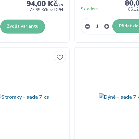
80,
94,00 Kč
/
ks
Skladem
66,12
77,69 Kč
bez DPH
Přidat do
Zvolit variantu