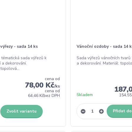
výřezy - sada 14 ks
Vánoční ozdoby - sada 14 k
 tématická sada výřezů k
Sada výřezů vánočních tvarů 
í a dekorování.
a dekorování. Materiál: topolov
 topolová...
cena od
78,00 Kč
/
ks
187,
cena od
Skladem
154,55
64,46 Kč
bez DPH
Přidat do
Zvolit variantu