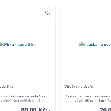
sada 5 ks
Visačka na dveře
pírka k dotváření – Sada 5 ks
Visačka na dveře k dotvoření.
 dřevěných peříček je určen...
topolová překližka tl. 4 mm Ro
89,00 Kč
26,
/
ks