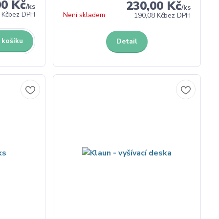
00 Kč
230,00 Kč
/
ks
/
ks
 Kč
bez DPH
Není skladem
190,08 Kč
bez DPH
 košíku
Detail