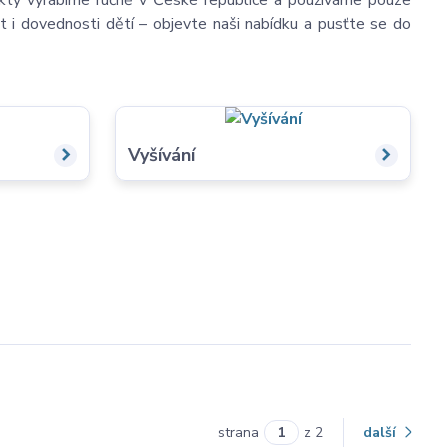
dukty vyrábíme ručně v České republice a používáme pouze
ost i dovednosti dětí – objevte naši nabídku a pusťte se do
Vyšívání
strana
z 2
další