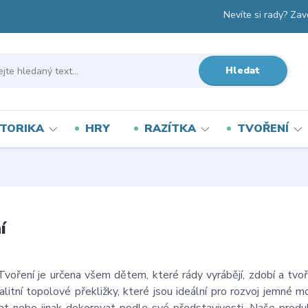
Nevíte si rady? Zav
Hledat
TORIKA
HRY
RAZÍTKA
TVOŘENÍ
í
Tvoření je určena všem dětem, které rády vyrábějí, zdobí a tvoř
litní topolové překližky, které jsou ideální pro rozvoj jemné m