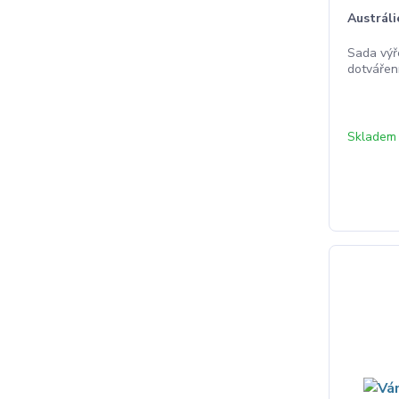
Austráli
Sada výř
dotváření
Skladem