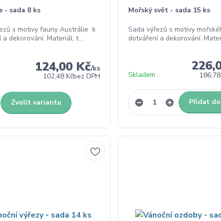
e - sada 8 ks
Mořský svět - sada 15 ks
ezů s motivy fauny Austrálie k
Sada výřezů s motivy mořské
 a dekorování. Materiál: t...
dotváření a dekorování. Materiá
226,
124,00 Kč
/
ks
Skladem
186,78
102,48 Kč
bez DPH
Přidat do
Zvolit variantu