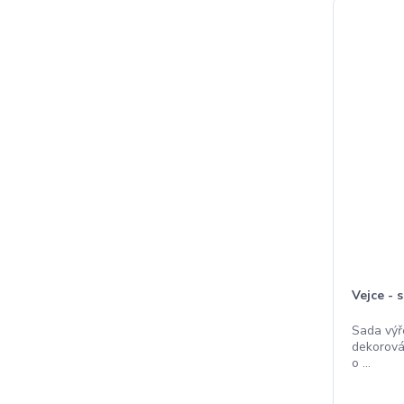
Vejce - 
Sada výř
dekorován
o ...