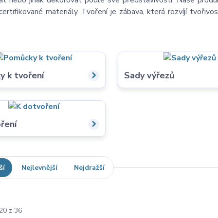
ívat nebo jinak dekorovat podle své představivosti. Naše pro
ertifikované materiály. Tvoření je zábava, která rozvíjí tvořiv
 k tvoření
Sady výřezů
ření
ší
Nejlevnější
Nejdražší
20 z 36