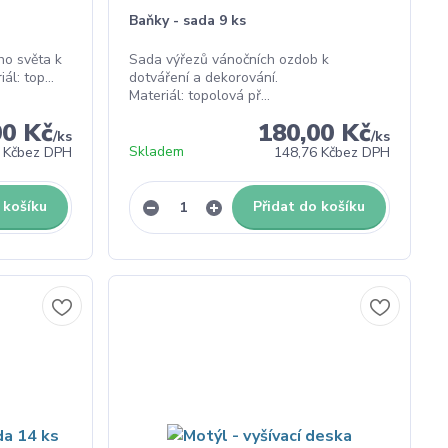
Baňky - sada 9 ks
ho světa k
Sada výřezů vánočních ozdob k
l: top...
dotváření a dekorování.
Materiál: topolová př...
00 Kč
180,00 Kč
/
ks
/
ks
Skladem
 Kč
bez DPH
148,76 Kč
bez DPH
 košíku
Přidat do košíku