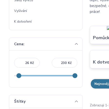
lepit, vyš
Sady výřezů
bezpečné, c
Vyšívání
práce!
K dotvoření
Pomůcky
Cena:
K dotvo
Kč
Kč
Nejnověj
Štítky
Zobrazuji 1-