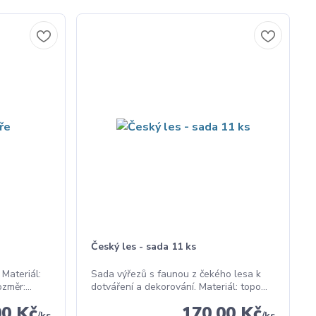
Český les - sada 11 ks
 Materiál:
Sada výřezů s faunou z čekého lesa k
změr:...
dotváření a dekorování. Materiál: topo...
00 Kč
170,00 Kč
/
ks
/
ks