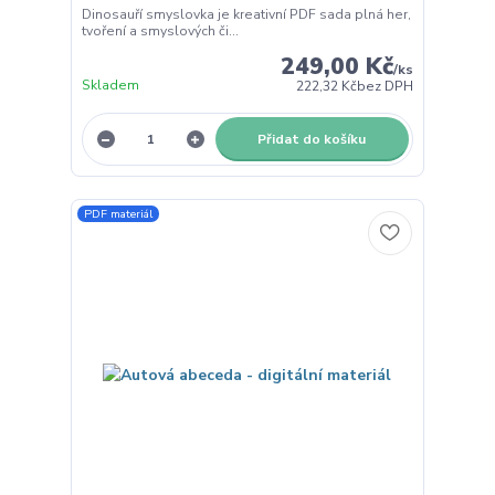
Dinosauří smyslovka je kreativní PDF sada plná her,
tvoření a smyslových či...
249,00 Kč
/
ks
Skladem
222,32 Kč
bez DPH
Přidat do košíku
PDF materiál