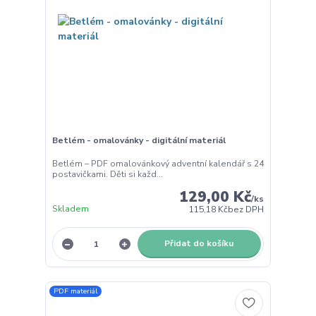
Betlém - omalovánky - digitální materiál
Betlém – PDF omalovánkový adventní kalendář s 24
postavičkami. Děti si každ...
129,00 Kč
/
ks
Skladem
115,18 Kč
bez DPH
Přidat do košíku
PDF materiál