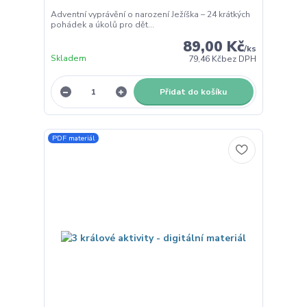
Adventní vyprávění o narození Ježíška – 24 krátkých
pohádek a úkolů pro dět...
89,00 Kč
/
ks
Skladem
79,46 Kč
bez DPH
Přidat do košíku
PDF materiál