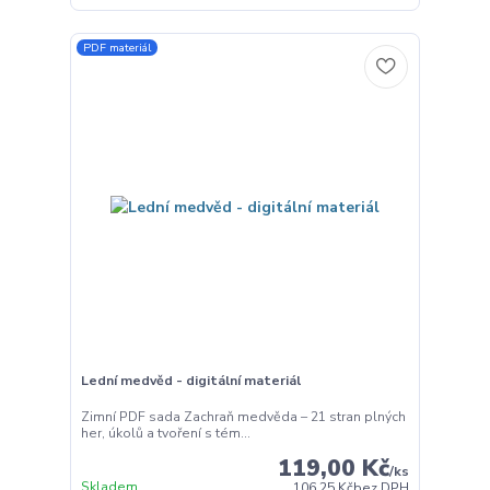
PDF materiál
Lední medvěd - digitální materiál
Zimní PDF sada Zachraň medvěda – 21 stran plných
her, úkolů a tvoření s tém...
119,00 Kč
/
ks
Skladem
106,25 Kč
bez DPH