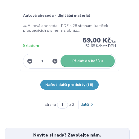
Autová abeceda - digitální materiál
🚗 Autová abeceda – PDF s 28 stranami kartiček
propojujících písmena s obráz...
59,00 Kč
/
ks
Skladem
52,68 Kč
bez DPH
Přidat do košíku
Načíst další produkty (18)
strana
z 2
další
Nevíte si rady? Zavolejte nám.