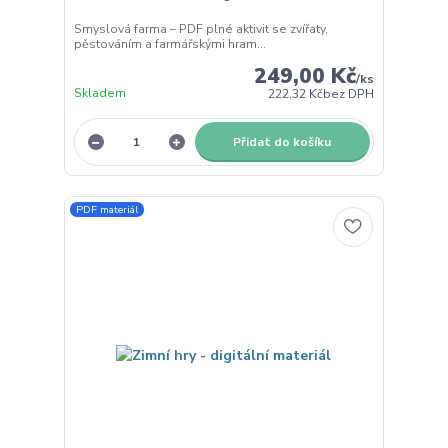
Smyslová farma – PDF plné aktivit se zvířaty,
pěstováním a farmářskými hram...
249,00 Kč
/
ks
Skladem
222,32 Kč
bez DPH
Přidat do košíku
PDF materiál