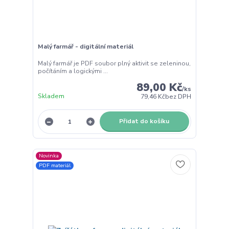
Malý farmář - digitální materiál
Malý farmář je PDF soubor plný aktivit se zeleninou,
počítáním a logickými ...
89,00 Kč
/
ks
Skladem
79,46 Kč
bez DPH
Přidat do košíku
Novinka
PDF materiál