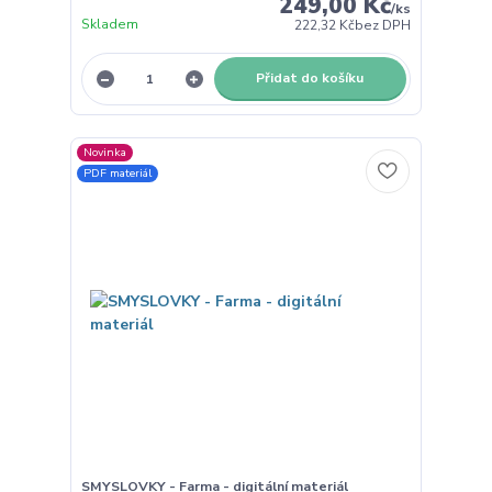
249,00 Kč
/
ks
Skladem
222,32 Kč
bez DPH
Přidat do košíku
Novinka
PDF materiál
SMYSLOVKY - Farma - digitální materiál