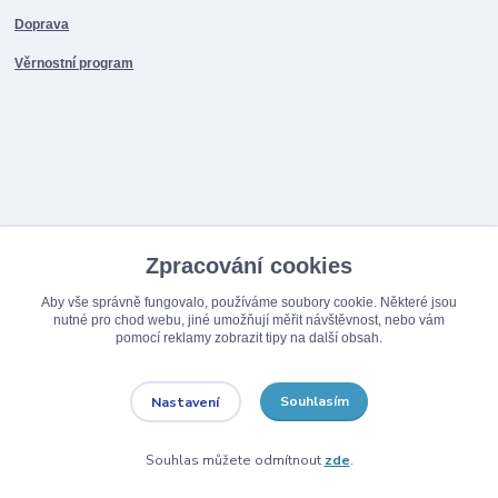
Doprava
Věrnostní program
Zpracování cookies
Aby vše správně fungovalo, používáme soubory cookie. Některé jsou
nutné pro chod webu, jiné umožňují měřit návštěvnost, nebo vám
NAPIŠTE NÁM NA WHATSAPP
pomocí reklamy zobrazit tipy na další obsah.
Souhlasím
Nastavení
Souhlas můžete odmítnout
zde
.