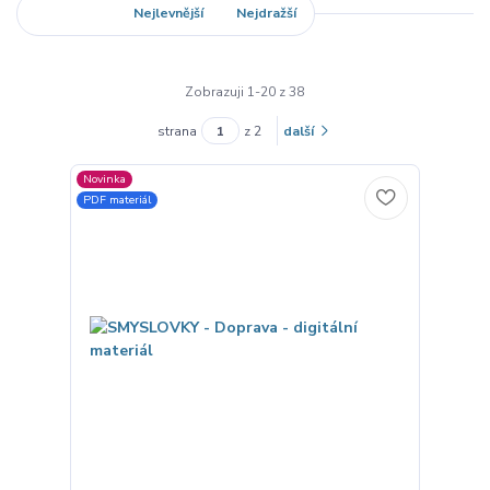
Nejnovější
Nejlevnější
Nejdražší
Zobrazuji 1-20 z 38
strana
z 2
další
Novinka
PDF materiál