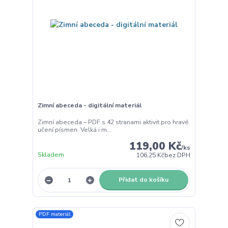
Zimní abeceda - digitální materiál
Zimní abeceda – PDF s 42 stranami aktivit pro hravé
učení písmen. Velká i m...
119,00 Kč
/
ks
Skladem
106,25 Kč
bez DPH
Přidat do košíku
PDF materiál