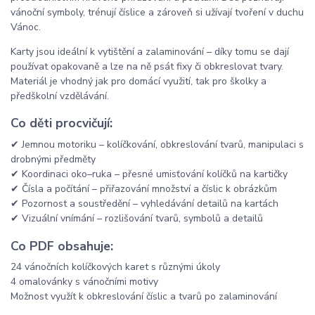
vánoční symboly, trénují číslice a zároveň si užívají tvoření v duchu
Vánoc.
Karty jsou ideální k vytištění a zalaminování – díky tomu se dají
používat opakovaně a lze na ně psát fixy či obkreslovat tvary.
Materiál je vhodný jak pro domácí využití, tak pro školky a
předškolní vzdělávání.
Co děti procvičují:
✔ Jemnou motoriku – kolíčkování, obkreslování tvarů, manipulaci s
drobnými předměty
✔ Koordinaci oko–ruka – přesné umisťování kolíčků na kartičky
✔ Čísla a počítání – přiřazování množství a číslic k obrázkům
✔ Pozornost a soustředění – vyhledávání detailů na kartách
✔ Vizuální vnímání – rozlišování tvarů, symbolů a detailů
Co PDF obsahuje:
24 vánočních kolíčkových karet s různými úkoly
4 omalovánky s vánočními motivy
Možnost využít k obkreslování číslic a tvarů po zalaminování