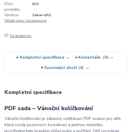
Číslo
610
produktu:
Výrobce:
Zabav dítě
Hlídat cenu / dostupnost
Do oblíbených
Kompletní specifikace
Komentáře
0
Související zboží
4
Kompletní specifikace
PDF sada – Vánoční kolíčkování
Vánoční kolíčkování je zábavný vzdělávací PDF soubor pro děti,
který rozvíjí pozornost, koordinaci a jemnou motoriku
prostřednictvím hravého přiřazování a počítání. Děti poznávají