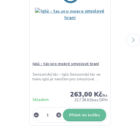
Iglú - tác pro mokré smyslové hraní
Barevná cizrna
500g
Senzorický tác – Iglú Senzorický tác ve
tvaru iglú je navržen pro smyslové ...
Smyslový mater
Metalická cizrn
263,00 Kč
/
ks
Skladem
Skladem
217,36 Kč
bez DPH
Přidat do košíku