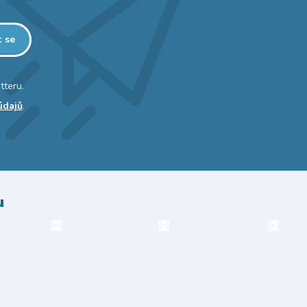
t se
tteru.
údajů
.
u