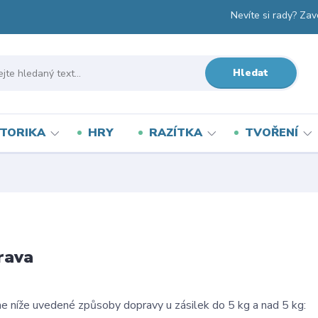
Nevíte si rady? Zav
Hledat
TORIKA
HRY
RAZÍTKA
TVOŘENÍ
rava
e níže uvedené způsoby dopravy u zásilek do 5 kg a nad 5 kg: