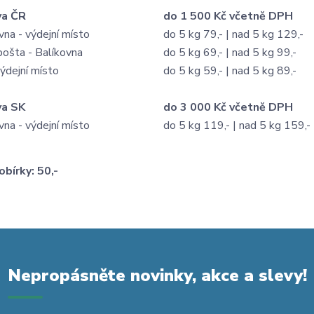
va ČR
do 1 500 Kč včetně DPH
vna - výdejní místo
do 5 kg 79,- | nad 5 kg 129,-
ošta - Balíkovna
do 5 kg 69,- | nad 5 kg 99,-
ýdejní místo
do 5 kg 59,- | nad 5 kg 89,-
va SK
do 3 000 Kč včetně DPH
vna - výdejní místo
do 5 kg 119,- | nad 5 kg 159,-
bírky: 50,-
Nepropásněte novinky, akce a slevy!