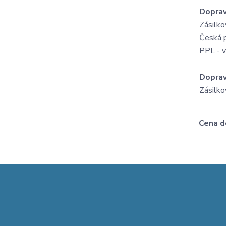
Dopra
Zásilko
Česká p
PPL - v
Dopra
Zásilko
Cena do