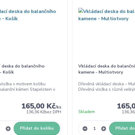
í deska do balančního
Vkládací deska do balančn
- Košík
kamene - Multiotvory
vložka s motivem košíku
Dřevěná vkládací deska – Mul
balanční kámen Stapelstein v
Dřevěná vložka s různě velkým
165,00 Kč
165,
/
ks
Skladem
136,36 Kč
bez DPH
136,36
Přidat do košíku
Přidat do