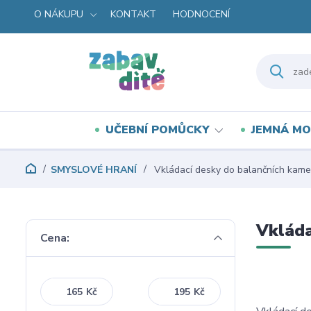
O NÁKUPU
KONTAKT
HODNOCENÍ
UČEBNÍ POMŮCKY
JEMNÁ MO
SMYSLOVÉ HRANÍ
Vkládací desky do balančních kam
Vkláda
Cena:
Kč
Kč