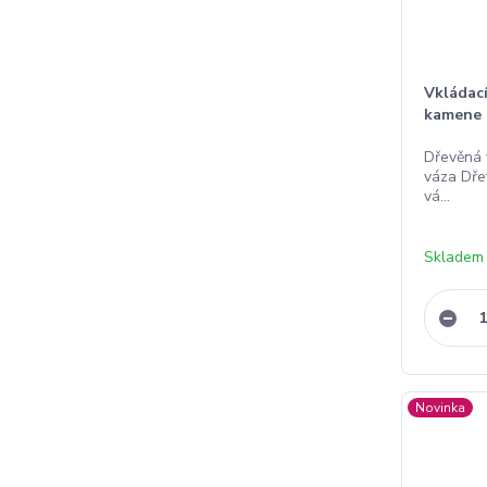
Vkládac
kamene 
Dřevěná 
váza Dře
vá...
Skladem
Novinka