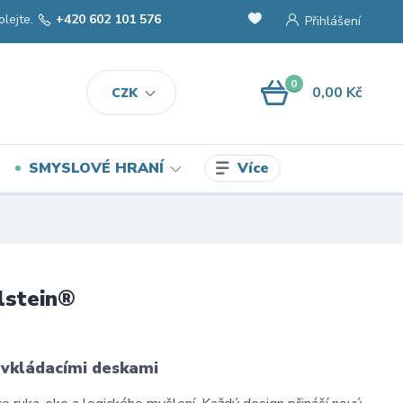
olejte.
+420 602 101 576
Přihlášení
0
0,00 Kč
CZK
Více
SMYSLOVÉ HRANÍ
lstein®
 vkládacími deskami