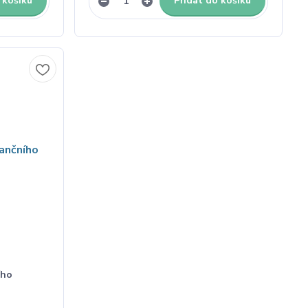
 košíku
Přidat do košíku
ího