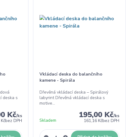
ího
Vkládací deska do balančního
kamene - Spirála
adová
Dřevěná vkládací deska – Spirálový
í deska s
labyrint Dřevěná vkládací deska s
motive...
00 Kč
195,00 Kč
/
ks
/
ks
Skladem
 Kč
bez DPH
161,16 Kč
bez DPH