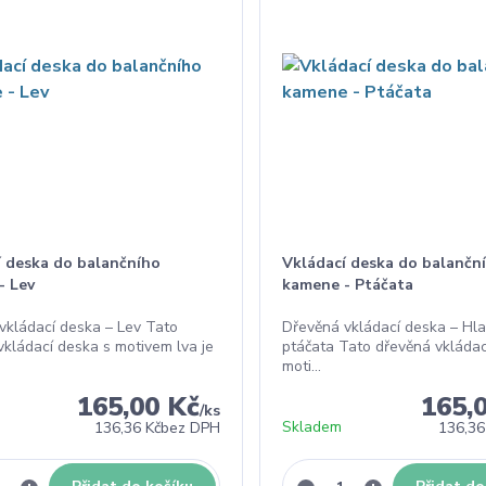
í deska do balančního
Vkládací deska do balančn
- Lev
kamene - Ptáčata
vkládací deska – Lev Tato
Dřevěná vkládací deska – Hl
vkládací deska s motivem lva je
ptáčata Tato dřevěná vkládac
moti...
165,00 Kč
165,
/
ks
Skladem
136,36 Kč
bez DPH
136,36