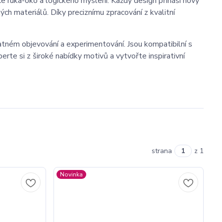
e ruka-oko a logického myšlení. Každý design přináší nový
ných materiálů. Díky preciznímu zpracování z kvalitní
atném objevování a experimentování. Jsou kompatibilní s
rte si z široké nabídky motivů a vytvořte inspirativní
strana
z 1
Novinka