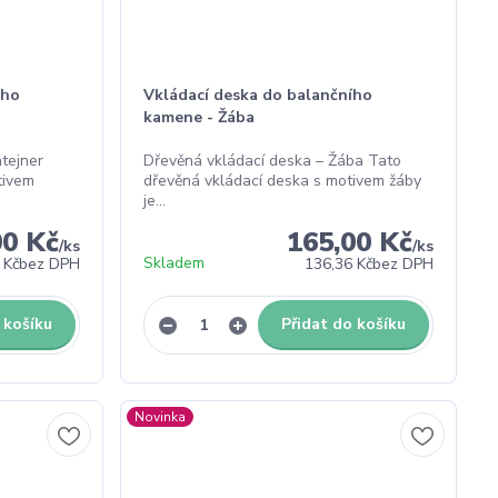
ího
Vkládací deska do balančního
kamene - Žába
tejner
Dřevěná vkládací deska – Žába Tato
tivem
dřevěná vkládací deska s motivem žáby
je...
00 Kč
165,00 Kč
/
ks
/
ks
Skladem
 Kč
bez DPH
136,36 Kč
bez DPH
 košíku
Přidat do košíku
Novinka