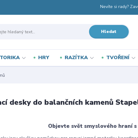
Nevíte si rady? Zav
Hledat
TORIKA
HRY
RAZÍTKA
TVOŘENÍ
enů
cí desky do balančních kamenů Stape
Objevte svět smyslového hraní s