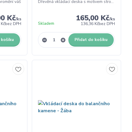
promění váš
Dřevěná vkládací deska s motivem stro...
00 Kč
165,00 Kč
/
ks
/
ks
Skladem
 Kč
bez DPH
136,36 Kč
bez DPH
 košíku
Přidat do košíku