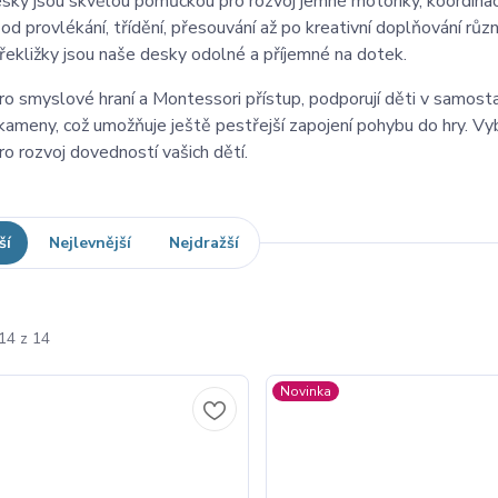
esky jsou skvělou pomůckou pro rozvoj jemné motoriky, koordinac
 od provlékání, třídění, přesouvání až po kreativní doplňování růz
řekližky jsou naše desky odolné a příjemné na dotek.
ro smyslové hraní a Montessori přístup, podporují děti v samost
kameny, což umožňuje ještě pestřejší zapojení pohybu do hry. Vybe
ro rozvoj dovedností vašich dětí.
ší
Nejlevnější
Nejdražší
14 z 14
Novinka