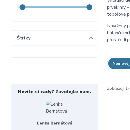
Vkládací d
prvek hry –
topolové p
Navrženy p
balančními 
Štítky
prostředí p
Nejnověj
Zobrazuji 1-
Nevíte si rady? Zavolejte nám.
Lenka Bernátová