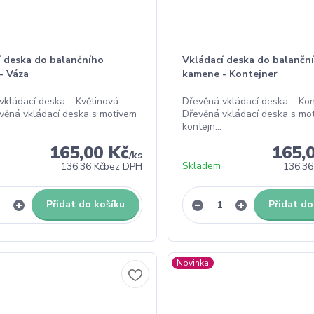
í deska do balančního
Vkládací deska do balančn
- Váza
kamene - Kontejner
vkládací deska – Květinová
Dřevěná vkládací deska – Kon
věná vkládací deska s motivem
Dřevěná vkládací deska s mo
kontejn...
165,00 Kč
165,
/
ks
Skladem
136,36 Kč
bez DPH
136,36
Přidat do košíku
Přidat do
Novinka