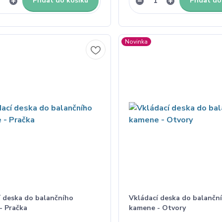
Přidat do košíku
Přidat do
Novinka
í deska do balančního
Vkládací deska do balančn
- Pračka
kamene - Otvory