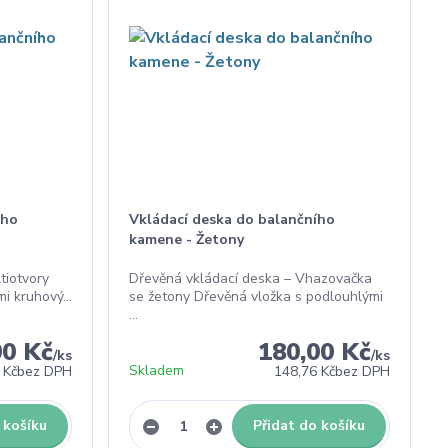
ího
Vkládací deska do balančního
kamene - Žetony
tiotvory
Dřevěná vkládací deska – Vhazovačka
i kruhový...
se žetony Dřevěná vložka s podlouhlými
...
00 Kč
180,00 Kč
/
ks
/
ks
Skladem
 Kč
bez DPH
148,76 Kč
bez DPH
 košíku
Přidat do košíku