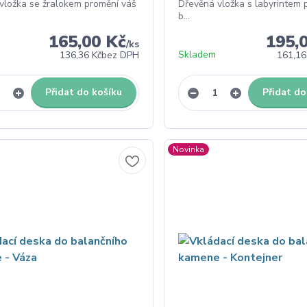
vložka se žralokem promění váš
Dřevěná vložka s labyrintem 
b...
165,00 Kč
195,
/
ks
Skladem
136,36 Kč
bez DPH
161,16
Přidat do košíku
Přidat do
Novinka