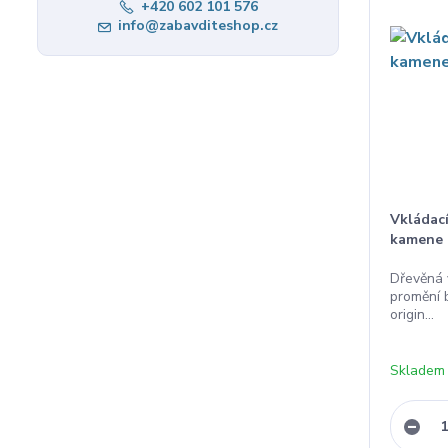
+420 602 101 576
info@zabavditeshop.cz
Vkládac
kamene 
Dřevěná 
promění 
origin...
Skladem