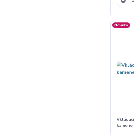
Novinka
Vkládac
kamene 