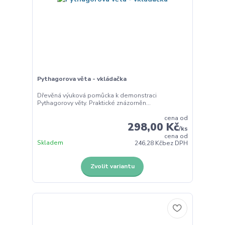
Pythagorova věta - vkládačka
Dřevěná výuková pomůcka k demonstraci
Pythagorovy věty. Praktické znázorněn...
cena od
298,00 Kč
/
ks
cena od
Skladem
246,28 Kč
bez DPH
Zvolit variantu