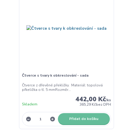
Čtverce s tvary k obkreslování - sada
Čtverce z dřevěné překližky. Materiál: topolová
přkeližka o tl. 5 mmRozměr...
442,00 Kč
/
ks
Skladem
365,29 Kč
bez DPH
Přidat do košíku