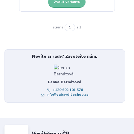
Zvolit variantu
strana
z 1
Nevíte si rady? Zavolejte nám.
Lenka Bernátová
+420 602 101 576
info@zabavditeshop.cz
Vyráběno v ČR