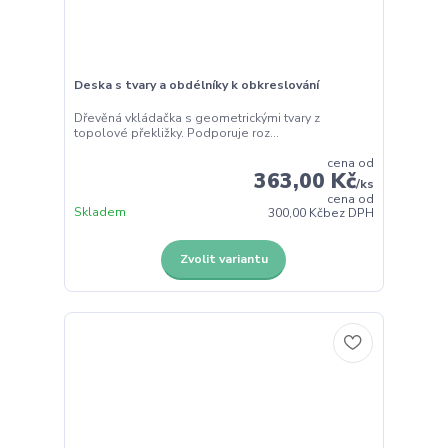
Deska s tvary a obdélníky k obkreslování
Dřevěná vkládačka s geometrickými tvary z
topolové překližky. Podporuje roz...
cena od
363,00 Kč
/
ks
cena od
Skladem
300,00 Kč
bez DPH
Zvolit variantu