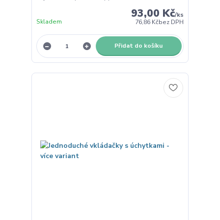
93,00 Kč
/
ks
Skladem
76,86 Kč
bez DPH
Přidat do košíku