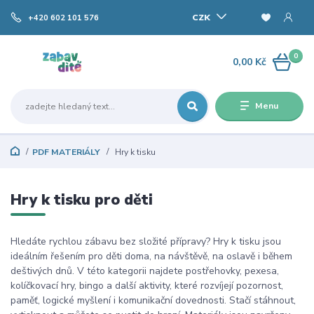
CZK
+420 602 101 576
0
0,00 Kč
Menu
PDF MATERIÁLY
Hry k tisku
Hry k tisku pro děti
Hledáte rychlou zábavu bez složité přípravy? Hry k tisku jsou
ideálním řešením pro děti doma, na návštěvě, na oslavě i během
deštivých dnů. V této kategorii najdete postřehovky, pexesa,
kolíčkovací hry, bingo a další aktivity, které rozvíjejí pozornost,
paměť, logické myšlení i komunikační dovednosti. Stačí stáhnout,