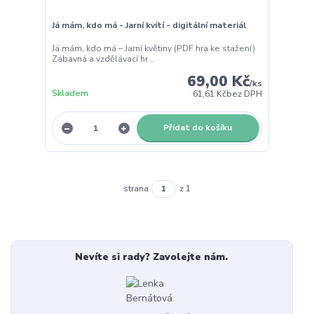
Já mám, kdo má - Jarní kvítí - digitální materiál
Já mám, kdo má – Jarní květiny (PDF hra ke stažení)
Zábavná a vzdělávací hr...
69,00 Kč
/
ks
Skladem
61,61 Kč
bez DPH
Přidat do košíku
strana
z 1
Nevíte si rady? Zavolejte nám.