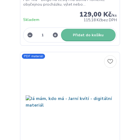
obyčejnou procházku, výlet nebo...
129,00 Kč
/
ks
Skladem
115,18 Kč
bez DPH
Přidat do košíku
PDF materiál