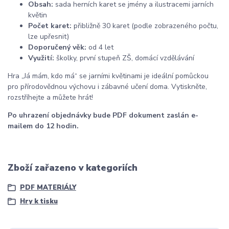
Obsah:
sada herních karet se jmény a ilustracemi jarních
květin
Počet karet:
přibližně 30 karet (podle zobrazeného počtu,
lze upřesnit)
Doporučený věk:
od 4 let
Využití:
školky, první stupeň ZŠ, domácí vzdělávání
Hra „Já mám, kdo má“ se jarními květinami je ideální pomůckou
pro přírodovědnou výchovu i zábavné učení doma. Vytiskněte,
rozstříhejte a můžete hrát!
Po uhrazení objednávky bude PDF dokument zaslán e-
mailem do 12 hodin.
Zboží zařazeno v kategoriích
PDF MATERIÁLY
Hry k tisku