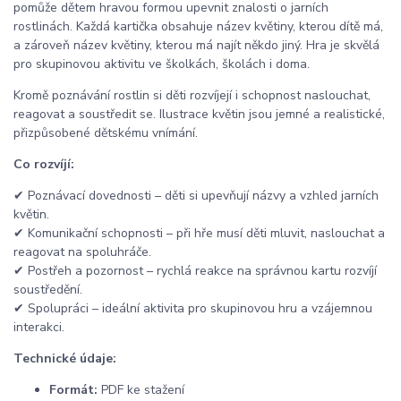
pomůže dětem hravou formou upevnit znalosti o jarních
rostlinách. Každá kartička obsahuje název květiny, kterou dítě má,
a zároveň název květiny, kterou má najít někdo jiný. Hra je skvělá
pro skupinovou aktivitu ve školkách, školách i doma.
Kromě poznávání rostlin si děti rozvíjejí i schopnost naslouchat,
reagovat a soustředit se. Ilustrace květin jsou jemné a realistické,
přizpůsobené dětskému vnímání.
Co rozvíjí:
✔ Poznávací dovednosti – děti si upevňují názvy a vzhled jarních
květin.
✔ Komunikační schopnosti – při hře musí děti mluvit, naslouchat a
reagovat na spoluhráče.
✔ Postřeh a pozornost – rychlá reakce na správnou kartu rozvíjí
soustředění.
✔ Spolupráci – ideální aktivita pro skupinovou hru a vzájemnou
interakci.
Technické údaje:
Formát:
PDF ke stažení