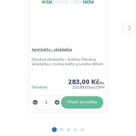
Jarní květy - vkládačka
Jarní květy - 
Dřevěná vkládačka – Květiny Dřevěná
Sada razítek 
vkládačka s motivy květin pomáhá dětem
úchytkou s téma
...
283,00 Kč
/
ks
Skladem
Skladem
233,88 Kč
bez DPH
Přidat do košíku