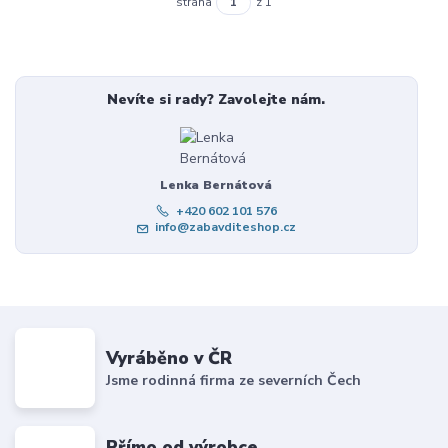
strana
z 1
Nevíte si rady? Zavolejte nám.
Lenka Bernátová
+420 602 101 576
info@zabavditeshop.cz
Vyráběno v ČR
Jsme rodinná firma ze severních Čech
Přímo od výrobce