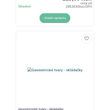
cena od
Skladem
189,26 Kč
bez DPH
Zvolit variantu
Geometrické tvary - vkládačky