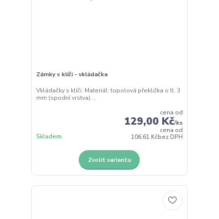
Zámky s klíči - vkládačka
Vkládačky s klíči. Materiál: topolová překližka o tl. 3
mm (spodní vrstva) ...
cena od
129,00 Kč
/
ks
cena od
Skladem
106,61 Kč
bez DPH
Zvolit variantu