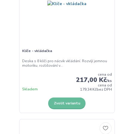
Klíče - vkládačka
Deska s 8 klíči pro nácvik vkládání. Rozvíjí jemnou
motoriku, rozlišování v...
cena od
217,00 Kč
/
ks
cena od
Skladem
179,34 Kč
bez DPH
Zvolit variantu