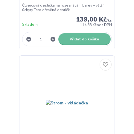
Čtvercová destička na rozeznávání barev – větší
úchyty Tato dřevěná destičk...
139,00 Kč
/
ks
Skladem
114,88 Kč
bez DPH
Přidat do košíku