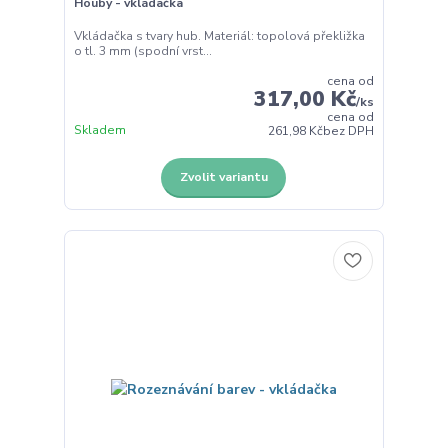
Houby - vkládačka
Vkládačka s tvary hub. Materiál: topolová překližka
o tl. 3 mm (spodní vrst...
cena od
317,00 Kč
/
ks
cena od
Skladem
261,98 Kč
bez DPH
Zvolit variantu