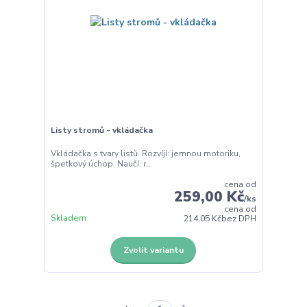
Listy stromů - vkládačka
Vkládačka s tvary listů. Rozvíjí: jemnou motoriku,
špetkový úchop Naučí: r...
cena od
259,00 Kč
/
ks
cena od
Skladem
214,05 Kč
bez DPH
Zvolit variantu