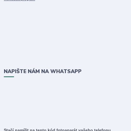
NAPIŠTE NÁM NA WHATSAPP
Stačí namířit na tento kód fotoaparát vašeho telefonu.