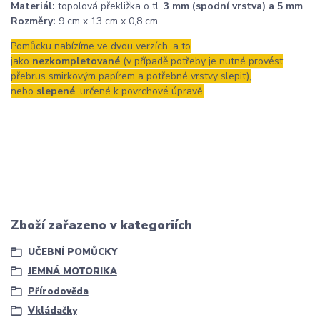
Materiál:
topolová překližka o tl.
3 mm (spodní vrstva) a 5 mm
Rozměry:
9 cm x 13 cm x 0,8 cm
Pomůcku nabízíme ve dvou verzích, a to
jako
nezkompletované
(v případě potřeby je nutné provést
přebrus smirkovým papírem a potřebné vrstvy slepit),
nebo
slepené
, určené k povrchové úpravě.
Zboží zařazeno v kategoriích
UČEBNÍ POMŮCKY
JEMNÁ MOTORIKA
Přírodověda
Vkládačky