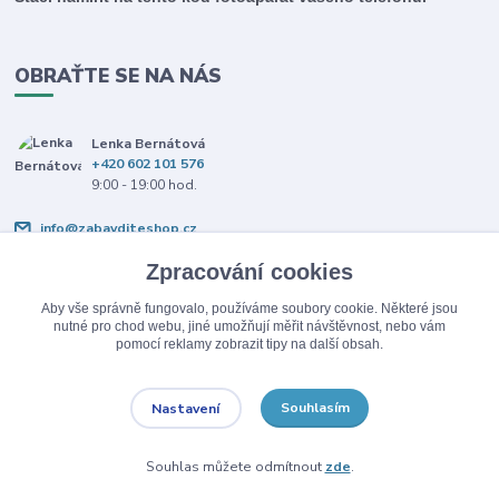
OBRAŤTE SE NA NÁS
Lenka Bernátová
+420 602 101 576
9:00 - 19:00 hod.
info@zabavditeshop.cz
Zpracování cookies
Aby vše správně fungovalo, používáme soubory cookie. Některé jsou
nutné pro chod webu, jiné umožňují měřit návštěvnost, nebo vám
pomocí reklamy zobrazit tipy na další obsah.
Upravit sběr cookies.
Souhlasím
Nastavení
© Copyright 2026 Zabav dítě.
Souhlas můžete odmítnout
zde
.
Vytvořeno na
Eshop-rychle.cz