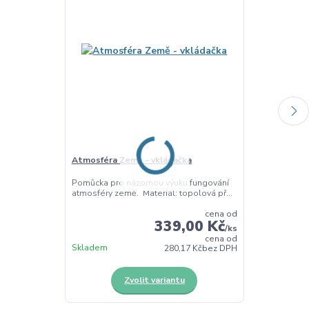
Atmosféra Země - vkládačka
Listy stromů 
Pomůcka pro názornou výuku fungování
Vkládačka s tva
atmosféry země. Materiál: topolová př...
motoriku, špet
cena od
339,00 Kč
/
ks
cena od
Skladem
Skladem
280,17 Kč
bez DPH
Zvolit variantu
Z