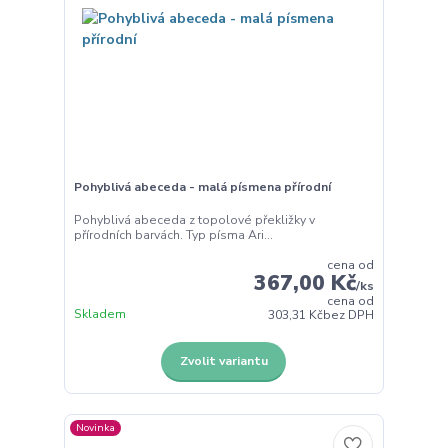
Pohyblivá abeceda - malá písmena přírodní
Pohyblivá abeceda z topolové překližky v
přírodních barvách. Typ písma Ari...
cena od
367,00 Kč
/
ks
cena od
Skladem
303,31 Kč
bez DPH
Zvolit variantu
Novinka