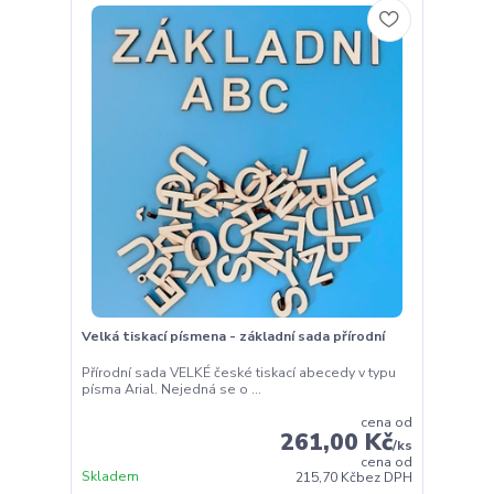
Velká tiskací písmena - základní sada přírodní
Přírodní sada VELKÉ české tiskací abecedy v typu
písma Arial. Nejedná se o ...
cena od
261,00 Kč
/
ks
cena od
Skladem
215,70 Kč
bez DPH