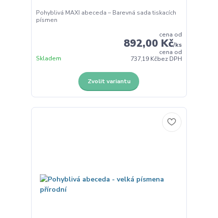
Pohyblivá MAXI abeceda – Barevná sada tiskacích
písmen
cena od
892,00 Kč
/
ks
cena od
Skladem
737,19 Kč
bez DPH
Zvolit variantu