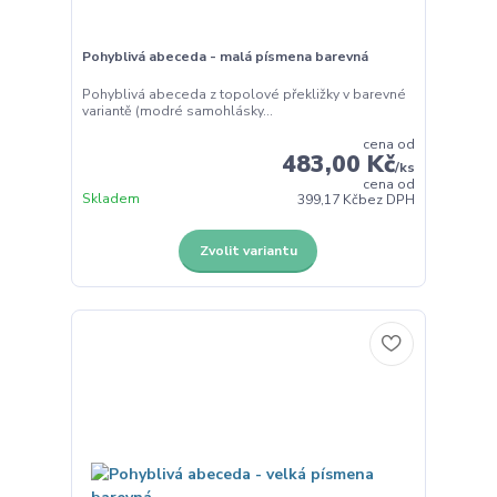
Pohyblivá abeceda - malá písmena barevná
Pohyblivá abeceda z topolové překližky v barevné
variantě (modré samohlásky...
cena od
483,00 Kč
/
ks
cena od
Skladem
399,17 Kč
bez DPH
Zvolit variantu