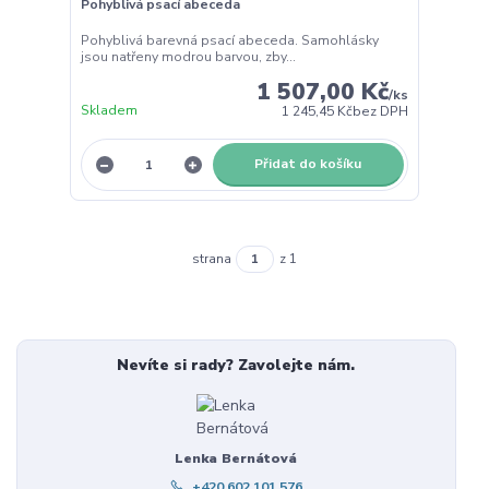
Pohyblivá psací abeceda
Pohyblivá barevná psací abeceda. Samohlásky
jsou natřeny modrou barvou, zby...
1 507,00 Kč
/
ks
Skladem
1 245,45 Kč
bez DPH
Přidat do košíku
strana
z 1
Nevíte si rady? Zavolejte nám.
Lenka Bernátová
+420 602 101 576