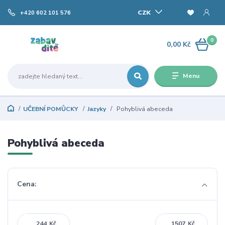
CZK
+420 602 101 576
0
0,00 Kč
Menu
UČEBNÍ POMŮCKY
Jazyky
Pohyblivá abeceda
Pohyblivá abeceda
Cena:
Kč
Kč