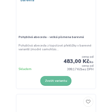
Pohyblivá abeceda - velká písmena barevná
Pohyblivá abeceda z topolové překližky v barevné
variantě (modré samohlás...
cena od
483,00 Kč
/
ks
cena od
Skladem
399,17 Kč
bez DPH
Zvolit variantu