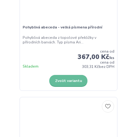
Pohyblivá abeceda - velká písmena přírodní
Pohyblivá abeceda z topolové překližky v
přírodních barvách. Typ písma Ari...
cena od
367,00 Kč
/
ks
cena od
Skladem
303,31 Kč
bez DPH
Zvolit variantu