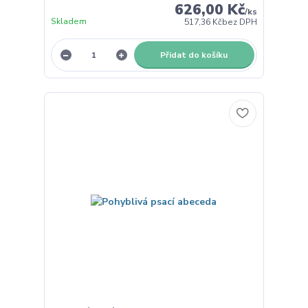
626,00 Kč
/
ks
Skladem
517,36 Kč
bez DPH
Přidat do košíku