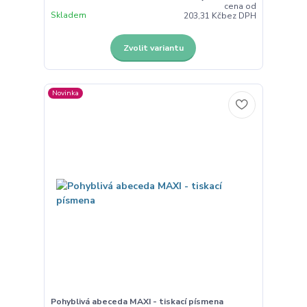
cena od
Skladem
203,31 Kč
bez DPH
Zvolit variantu
Novinka
Pohyblivá abeceda MAXI - tiskací písmena