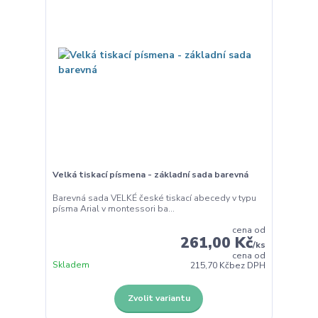
Velká tiskací písmena - základní sada barevná
Barevná sada VELKÉ české tiskací abecedy v typu
písma Arial v montessori ba...
cena od
261,00 Kč
/
ks
cena od
Skladem
215,70 Kč
bez DPH
Zvolit variantu