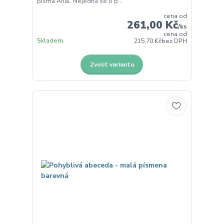
písma Arial. Nejedná se o p...
cena od
261,00 Kč
/
ks
cena od
Skladem
215,70 Kč
bez DPH
Zvolit variantu