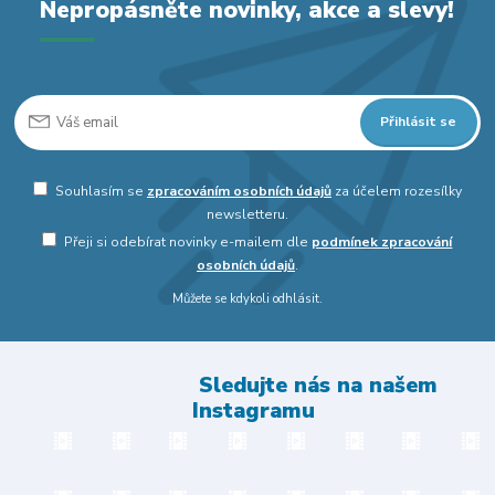
Nepropásněte novinky, akce a slevy!
Přihlásit se
Souhlasím se
zpracováním osobních údajů
za účelem rozesílky
newsletteru.
Přeji si odebírat novinky e-mailem dle
podmínek zpracování
osobních údajů
.
Můžete se kdykoli odhlásit.
Sledujte nás na našem
Instagramu