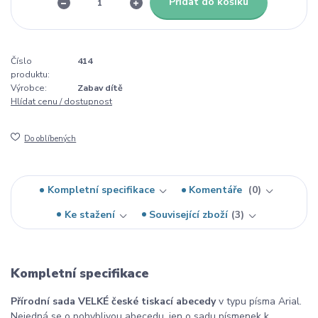
Přidat do košíku
Číslo
414
produktu:
Výrobce:
Zabav dítě
Hlídat cenu / dostupnost
Do oblíbených
Kompletní specifikace
Komentáře
0
Ke stažení
Související zboží
3
Kompletní specifikace
Přírodní sada VELKÉ české tiskací abecedy
v typu písma Arial.
Nejedná se o pohyblivou abecedu, jen o sadu písmenek k