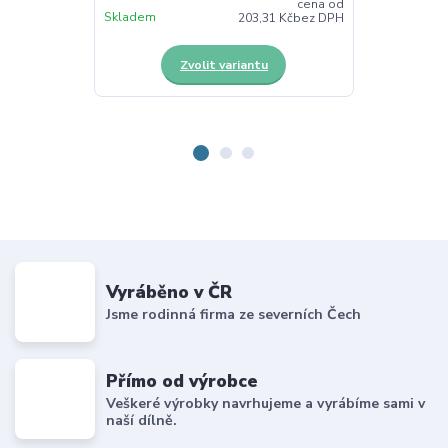
cena od
Skladem
Skladem
203,31 Kč
bez DPH
Zvolit variantu
Z
Vyráběno v ČR
Jsme rodinná firma ze severních Čech
Přímo od výrobce
Veškeré výrobky navrhujeme a vyrábíme sami v
naší dílně.