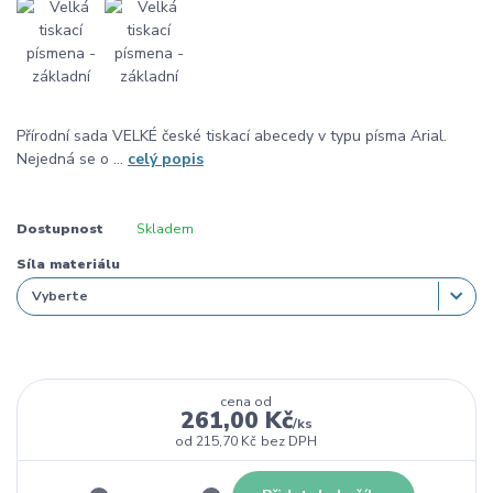
Přírodní sada VELKÉ české tiskací abecedy v typu písma Arial.
Nejedná se o ...
celý popis
Dostupnost
Skladem
Síla materiálu
cena od
261,00 Kč
/
ks
od
215,70 Kč
bez DPH