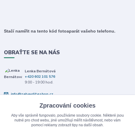
Stačí namířit na tento kód fotoaparát vašeho telefonu.
OBRAŤTE SE NA NÁS
Lenka Bernátová
+420 602 101 576
9:00 - 19:00 hod.
info@zabavditeshop.cz
Zpracování cookies
Aby vše správně fungovalo, používáme soubory cookie. Některé jsou
nutné pro chod webu, jiné umožňují měřit návštěvnost, nebo vám
pomocí reklamy zobrazit tipy na další obsah.