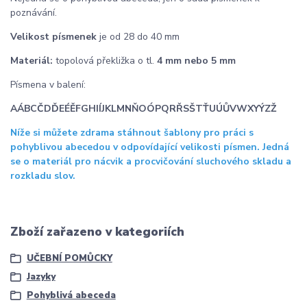
poznávání.
Velikost písmenek
je od 28 do 40 mm
Materiál:
topolová překližka o tl.
4 mm nebo 5 mm
Písmena v balení:
AÁBCČDĎEÉĚFGHIÍJKLMNŇOÓPQRŘSŠTŤUÚŮVWXYÝZŽ
Níže si můžete zdrama stáhnout šablony pro práci s
pohyblivou abecedou v odpovídající velikosti písmen. Jedná
se o materiál pro nácvik a procvičování sluchového skladu a
rozkladu slov.
Zboží zařazeno v kategoriích
UČEBNÍ POMŮCKY
Jazyky
Pohyblivá abeceda