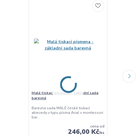
Novinka
Malá tiskací písmena - základní sada
Pohyblivá abe
barevná
písmena
Barevná sada MALÉ české tiskací
Pohyblivá MAX
abecedy v typu písma Arial v montessori
tiskacích písm
bar...
cena od
246,00 Kč
/
ks