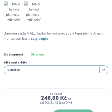
Barevná sada MALÉ české tiskací abecedy v typu písma Arial v
montessori bar...
celý popis
Dostupnost
Skladem
Síla materiálu
cena od
246,00 Kč
/
ks
od
203,31 Kč
bez DPH