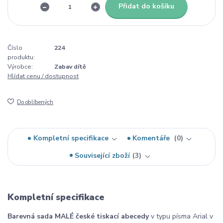
Přidat do košíku
Číslo
224
produktu:
Výrobce:
Zabav dítě
Hlídat cenu / dostupnost
Do oblíbených
Kompletní specifikace
Komentáře
0
Související zboží
3
Kompletní specifikace
Barevná sada MALÉ české tiskací abecedy
v typu písma Arial v