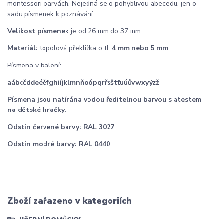
montessori barvách. Nejedná se o pohyblivou abecedu, jen o
sadu písmenek k poznávání.
Velikost písmenek
je od 26 mm do 37 mm
Materiál:
topolová překližka o tl.
4 mm nebo 5 mm
Písmena v balení:
aábcčdďeéěfghiíjklmnňoópqrřsštťuúůvwxyýzž
Písmena jsou natírána vodou ředitelnou barvou s atestem
na dětské hračky.
Odstín červené barvy: RAL 3027
Odstín modré barvy: RAL 0440
Zboží zařazeno v kategoriích