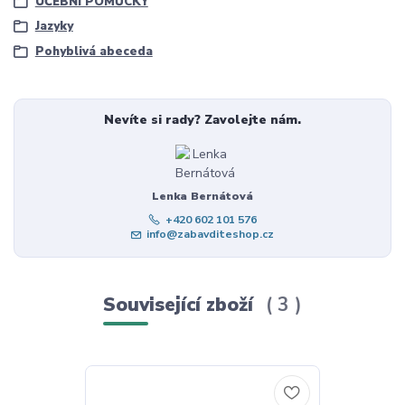
UČEBNÍ POMŮCKY
Jazyky
Pohyblivá abeceda
Nevíte si rady? Zavolejte nám.
Lenka Bernátová
+420 602 101 576
info@zabavditeshop.cz
Související zboží
3