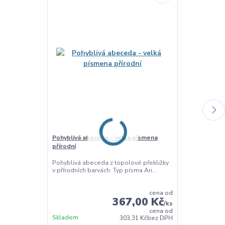
Pohyblivá abeceda - velká písmena
Velká tiskací
přírodní
barevná
Pohyblivá abeceda z topolové překližky
Barevná sada 
v přírodních barvách. Typ písma Ari...
abecedy v typ
ba...
cena od
367,00 Kč
/
ks
cena od
Skladem
Skladem
303,31 Kč
bez DPH