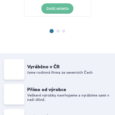
Zvolit variantu
Z
Vyráběno v ČR
Jsme rodinná firma ze severních Čech
Přímo od výrobce
Veškeré výrobky navrhujeme a vyrábíme sami v
naší dílně.