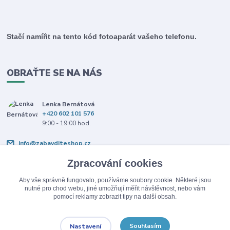
Stačí namířit na tento kód fotoaparát vašeho telefonu.
OBRAŤTE SE NA NÁS
Lenka Bernátová
+420 602 101 576
9:00 - 19:00 hod.
info@zabavditeshop.cz
Zpracování cookies
Aby vše správně fungovalo, používáme soubory cookie. Některé jsou
nutné pro chod webu, jiné umožňují měřit návštěvnost, nebo vám
pomocí reklamy zobrazit tipy na další obsah.
Upravit sběr cookies.
Souhlasím
Nastavení