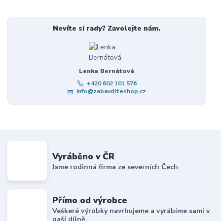
Nevíte si rady? Zavolejte nám.
Lenka Bernátová
+420 602 101 576
info@zabavditeshop.cz
Vyráběno v ČR
Jsme rodinná firma ze severních Čech
Přímo od výrobce
Veškeré výrobky navrhujeme a vyrábíme sami v
naší dílně.