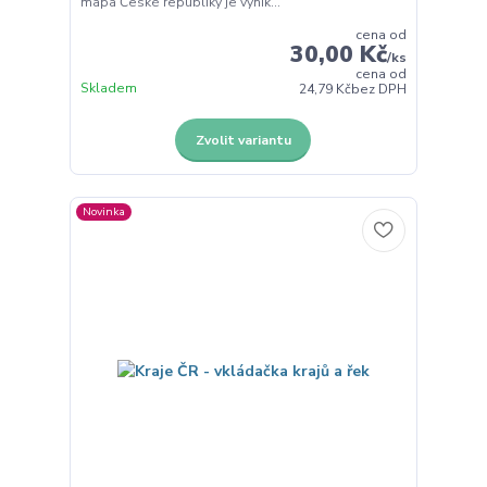
mapa České republiky je vynik...
cena od
30,00 Kč
/
ks
cena od
Skladem
24,79 Kč
bez DPH
Zvolit variantu
Novinka