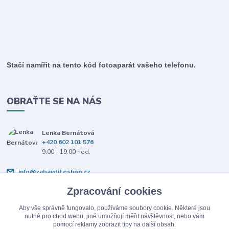
Stačí namířit na tento kód fotoaparát vašeho telefonu.
OBRAŤTE SE NA NÁS
Lenka Bernátová
+420 602 101 576
9:00 - 19:00 hod.
info@zabavditeshop.cz
Zpracování cookies
Aby vše správně fungovalo, používáme soubory cookie. Některé jsou
nutné pro chod webu, jiné umožňují měřit návštěvnost, nebo vám
pomocí reklamy zobrazit tipy na další obsah.