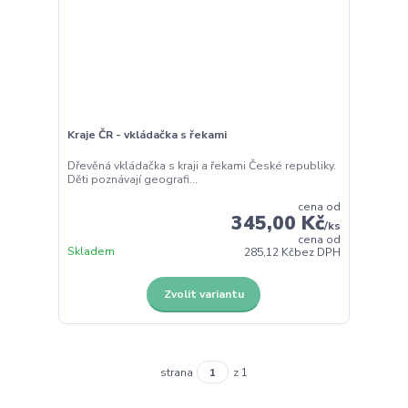
Kraje ČR - vkládačka s řekami
Dřevěná vkládačka s kraji a řekami České republiky.
Děti poznávají geografi...
cena od
345,00 Kč
/
ks
cena od
Skladem
285,12 Kč
bez DPH
Zvolit variantu
strana
z 1