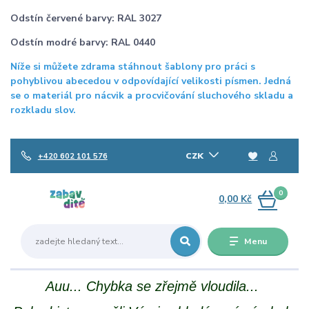
Odstín červené barvy: RAL 3027
Odstín modré barvy: RAL 0440
Níže si můžete zdrama stáhnout šablony pro práci s
pohyblivou abecedou v odpovídající velikosti písmen. Jedná
se o materiál pro nácvik a procvičování sluchového skladu a
rozkladu slov.
CZK
+420 602 101 576
0
0,00 Kč
Menu
Auu... Chybka se zřejmě vloudila...