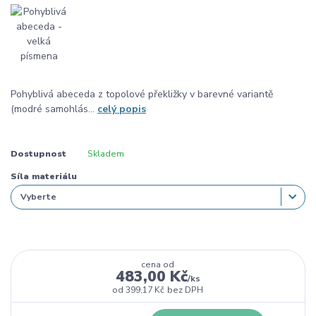
Pohyblivá abeceda z topolové překližky v barevné variantě
(modré samohlás...
celý popis
Dostupnost
Skladem
Síla materiálu
cena od
483,00 Kč
/
ks
od
399,17 Kč
bez DPH