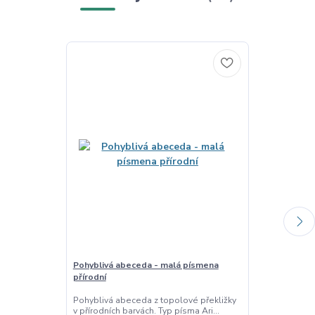
Pohyblivá abeceda - malá písmena
Pohyblivá abe
přírodní
přírodní
Pohyblivá abeceda z topolové překližky
Pohyblivá abe
v přírodních barvách. Typ písma Ari...
v přírodních ba