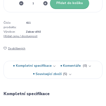
Přidat do košíku
Číslo
411
produktu:
Výrobce:
Zabav dítě
Hlídat cenu / dostupnost
Do oblíbených
Kompletní specifikace
Komentáře
0
Související zboží
5
Kompletní specifikace