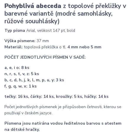
Pohyblivá abeceda
z topolové překližky v
barevné variantě (modré samohlásky,
růžové souuhlásky)
Typ písma
Arial, velikost 147 pt, bold
Výška
písmene:
37 mm
Materiál:
topolová překližka o tl.
4 mm nebo 5 mm
POČET JEDNOTLIVÝCH PÍSMEN V SADĚ:
a, e, i o: 8 ks
n, r, s, t, v, z: 5 ks
b, c, d, h, j, k, l, m, p, u, y: 3 ks
f, g, q, w, x: 1 ks
tečky: 16 ks, čárky: 14 ks, kroužky: 5 ks, háčky: 14 ks
Počet jednotlivých písmenek je přizpůsoben četnosti, kterou se
používají v českém jazyce.
Písmena jsou natírána vodou ředitelnou barvou s atestem
na dětské hračky.