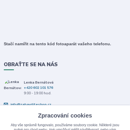
Stačí namířit na tento kód fotoaparát vašeho telefonu.
OBRAŤTE SE NA NÁS
Lenka Bernátová
+420 602 101 576
9:00 - 19:00 hod.
info@zabavditeshop.cz
Zpracování cookies
Zpracování cookies
Aby vše správně fungovalo, používáme soubory cookie. Některé jsou
Aby vše správně fungovalo, používáme soubory cookie. Některé jsou
nutné pro chod webu, jiné umožňují měřit návštěvnost, nebo vám
nutné pro chod webu, jiné umožňují měřit návštěvnost, nebo vám