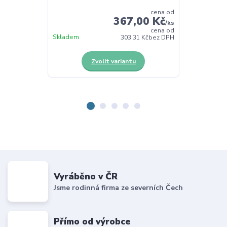
cena od
367,00 Kč
/
ks
cena od
Skladem
Skladem
303,31 Kč
bez DPH
Zvolit variantu
Z
Vyráběno v ČR
Jsme rodinná firma ze severních Čech
Přímo od výrobce