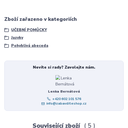
Zboží zařazeno v kategoriích
UČEBNÍ POMŮCKY
Jazyky
Pohyblivá abeceda
Nevíte si rady? Zavolejte nám.
Lenka Bernátová
+420 602 101 576
info@zabavditeshop.cz
Související zboží
5