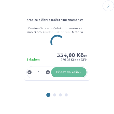
Krabice s čísly a početními znaménky
Psací čísla s 
Dřevěná čísla s početními znaménky s
Psací čísla s k
krabicí pro snadné uskladnění. Materiá...
inspirovaná m
Mat...
334,00 Kč
/
ks
Skladem
Skladem
276,03 Kč
bez DPH
Přidat do košíku