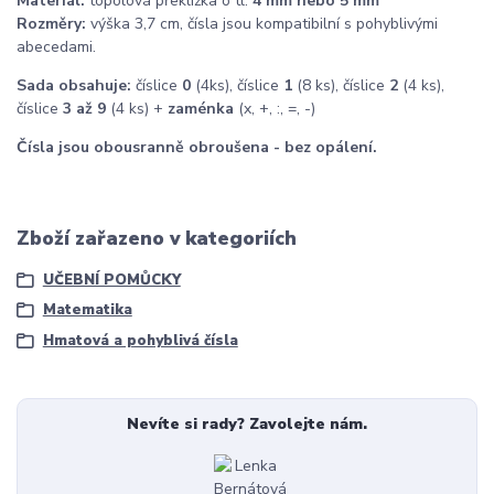
Materiál:
topolová překližka o tl.
4 mm nebo 5 mm
Rozměry:
výška 3,7 cm, čísla jsou kompatibilní s pohyblivými
abecedami.
Sada obsahuje:
číslice
0
(4ks), číslice
1
(8 ks), číslice
2
(4 ks),
číslice
3 až 9
(4 ks) +
zaménka
(x, +, :, =, -)
Čísla jsou obousranně obroušena - bez opálení.
Zboží zařazeno v kategoriích
UČEBNÍ POMŮCKY
Matematika
Hmatová a pohyblivá čísla
Nevíte si rady? Zavolejte nám.