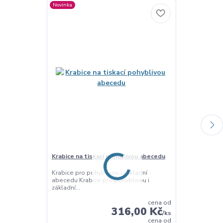
Novinka
Krabice na tiskací pohyblivou abecedu
Psací abeceda
Krabice pro pohyblivou i základní
Vyřezaná zákl
abecedu Krabice pro pohyblivou i
diakritiky. Sa
základní...
cena od
316,00 Kč
/
ks
cena od