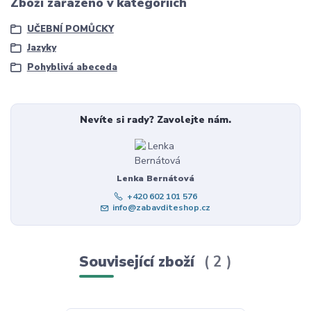
Zboží zařazeno v kategoriích
UČEBNÍ POMŮCKY
Jazyky
Pohyblivá abeceda
Nevíte si rady? Zavolejte nám.
Lenka Bernátová
+420 602 101 576
info@zabavditeshop.cz
Související zboží
2