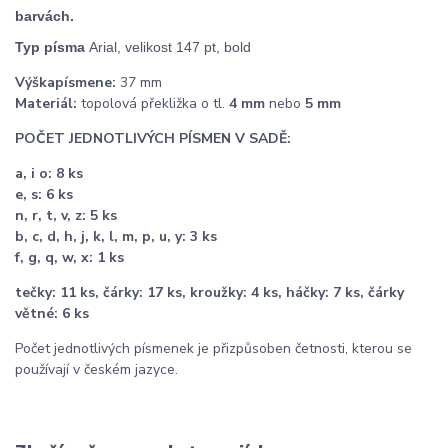
barvách.
Typ písma
Arial, velikost 147 pt, bold
Výška
písmene:
37 mm
Materiál:
topolová překližka o tl.
4 mm
nebo
5 mm
POČET JEDNOTLIVÝCH PÍSMEN V SADĚ:
a, i o: 8 ks
e, s: 6 ks
n, r, t, v, z: 5 ks
b, c, d, h, j, k, l, m, p, u, y: 3 ks
f, g, q, w, x: 1 ks
tečky: 11 ks, čárky: 17 ks, kroužky: 4 ks, háčky: 7 ks, čárky
větné: 6 ks
Počet jednotlivých písmenek je přizpůsoben četnosti, kterou se
používají v českém jazyce.