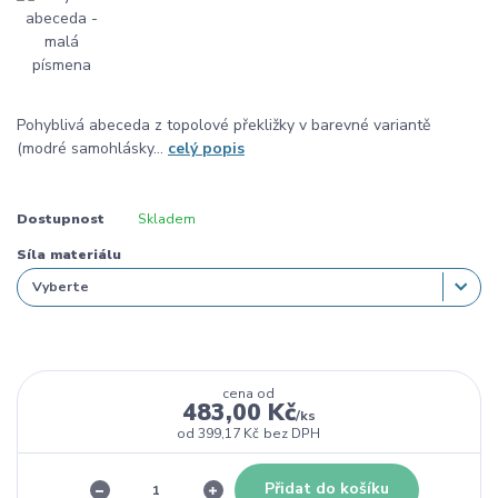
Pohyblivá abeceda z topolové překližky v barevné variantě
(modré samohlásky...
celý popis
Dostupnost
Skladem
Síla materiálu
cena od
483,00 Kč
/
ks
od
399,17 Kč
bez DPH
Přidat do košíku