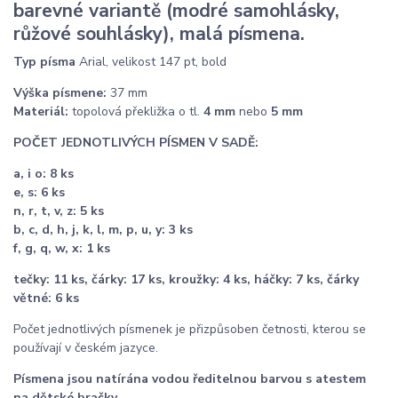
barevné variantě (modré samohlásky,
růžové souhlásky), malá písmena.
Typ písma
Arial, velikost 147 pt, bold
Výška
písmene:
37 mm
Materiál:
topolová překližka o tl.
4 mm
nebo
5 mm
POČET JEDNOTLIVÝCH PÍSMEN V SADĚ:
a, i o: 8 ks
e, s: 6 ks
n, r, t, v, z: 5 ks
b, c, d, h, j, k, l, m, p, u, y: 3 ks
f, g, q, w, x: 1 ks
tečky: 11 ks, čárky: 17 ks, kroužky: 4 ks, háčky: 7 ks, čárky
větné: 6 ks
Počet jednotlivých písmenek je přizpůsoben četnosti, kterou se
používají v českém jazyce.
Písmena jsou natírána vodou ředitelnou barvou s atestem
na dětské hračky.