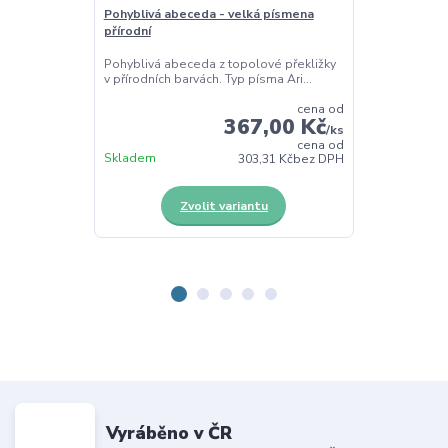
Pohyblivá abeceda - velká písmena
Pohyblivá abe
přírodní
barevná
Pohyblivá abeceda z topolové překližky
Pohyblivá abe
v přírodních barvách. Typ písma Ari...
v barevné vari
cena od
367,00 Kč
/
ks
cena od
Skladem
Skladem
303,31 Kč
bez DPH
Zvolit variantu
Z
Vyráběno v ČR