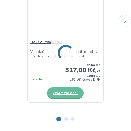
Houby - vkládačka
Abeceda - vk
Vkládačka s tvary hub. Materiál: topolová
Vkládačka s ve
překližka o tl. 3 mm (spodní vrst...
Písmena jsou v
cena od
317,00 Kč
/
ks
cena od
Skladem
Skladem
261,98 Kč
bez DPH
Zvolit variantu
Z