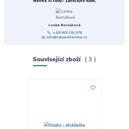
Nevíte si rady? Zavolejte nám.
Lenka Bernátová
+420 602 101 576
info@zabavditeshop.cz
Související zboží
3