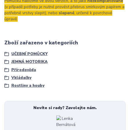
Pomůcku nabízíme ve dvou verzích, a to jako
nezkompletované
(v případě potřeby je nutné provést přebrus smirkovým papírem a
potřebné vrstvy slepit), nebo
slepené
, určené k povrchové
úpravě.
Zboží zařazeno v kategoriích
UČEBNÍ POMŮCKY
JEMNÁ MOTORIKA
Přírodověda
Vkládačky
Rostliny a houby
Nevíte si rady? Zavolejte nám.