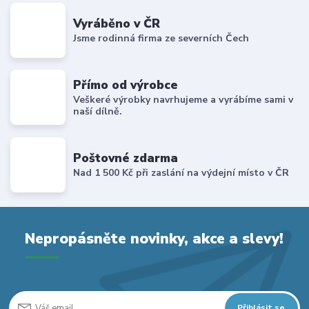
Vyráběno v ČR
Jsme rodinná firma ze severních Čech
Přímo od výrobce
Veškeré výrobky navrhujeme a vyrábíme sami v
naší dílně.
Poštovné zdarma
Nad 1 500 Kč při zaslání na výdejní místo v ČR
Nepropásněte novinky, akce a slevy!
Přihlásit se