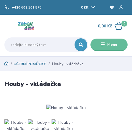
CZK
+420 602 101 576
0
0,00 Kč
Menu
UČEBNÍ POMŮCKY
Houby - vkládačka
Houby - vkládačka