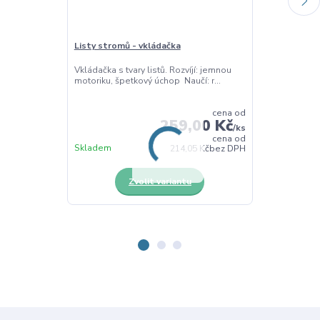
Listy stromů - vkládačka
Houby - sada 
Vkládačka s tvary listů. Rozvíjí: jemnou
Dřevěné výřez
motoriku, špetkový úchop Naučí: r...
didaktická a 
výuku ...
cena od
259,00 Kč
/
ks
cena od
Skladem
Skladem
214,05 Kč
bez DPH
Zvolit variantu
Z