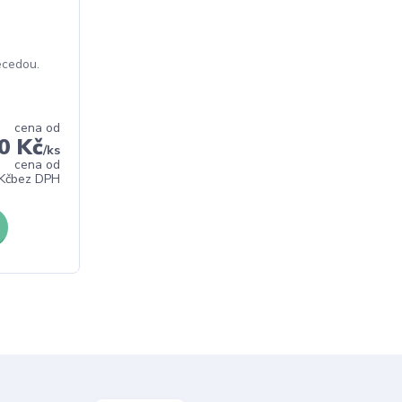
ecedou.
cena od
0 Kč
/
ks
cena od
Kč
bez DPH