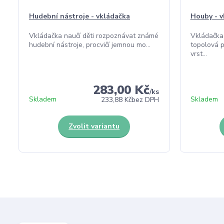
Hudební nástroje - vkládačka
Houby - v
Vkládačka naučí děti rozpoznávat známé
Vkládačka 
hudební nástroje, procvičí jemnou mo...
topolová p
vrst...
283,00 Kč
/
ks
Skladem
Skladem
233,88 Kč
bez DPH
Zvolit variantu