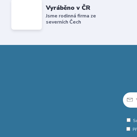
Vyráběno v ČR
Jsme rodinná firma ze
severních Čech
S
Př