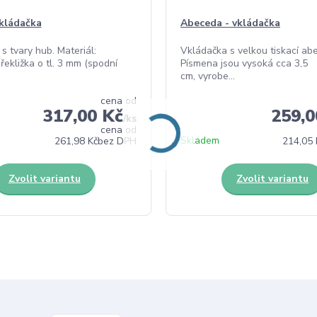
kládačka
Abeceda - vkládačka
s tvary hub. Materiál:
Vkládačka s velkou tiskací ab
řekližka o tl. 3 mm (spodní
Písmena jsou vysoká cca 3,5
cm, vyrobe...
cena od
317,00 Kč
259,0
/
ks
cena od
Skladem
261,98 Kč
bez DPH
214,05 
Zvolit variantu
Zvolit variantu