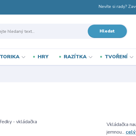
Nevíte si rady? Zav
Hledat
TORIKA
HRY
RAZÍTKA
TVOŘENÍ
Vkládačka nau
jemnou...
celý