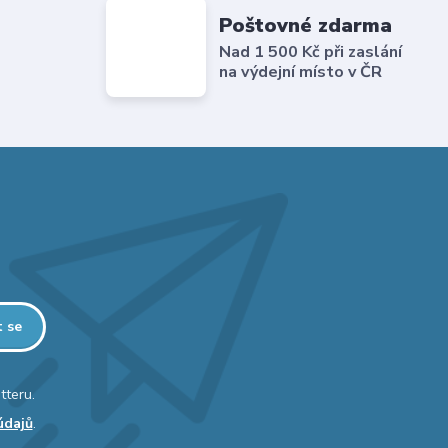
Poštovné zdarma
Nad 1 500 Kč při zaslání
na výdejní místo v ČR
t se
tteru.
údajů
.