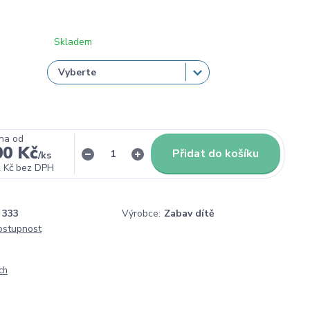
Skladem
na od
00 Kč
Přidat do košíku
/
ks
 Kč
bez DPH
333
Výrobce:
Zabav dítě
dostupnost
ch