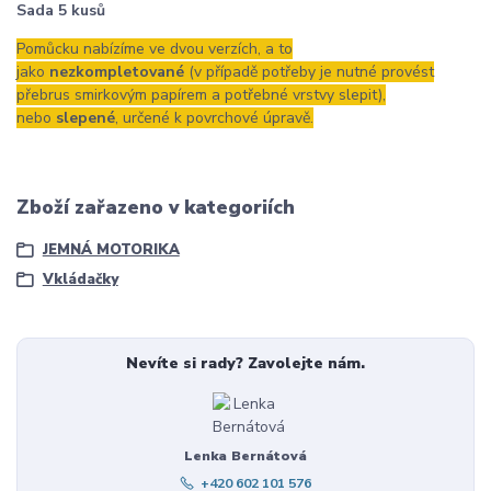
Sada 5 kusů
Pomůcku nabízíme ve dvou verzích, a to
jako
nezkompletované
(v případě potřeby je nutné provést
přebrus smirkovým papírem a potřebné vrstvy slepit),
nebo
slepené
, určené k povrchové úpravě.
Zboží zařazeno v kategoriích
JEMNÁ MOTORIKA
Vkládačky
Nevíte si rady? Zavolejte nám.
Lenka Bernátová
+420 602 101 576