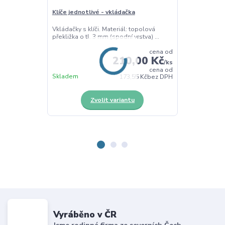
Klíče jednotlivé - vkládačka
Klíče - vkláda
Vkládačky s klíči. Materiál: topolová
Deska s 8 klíči
překližka o tl. 3 mm (spodní vrstva) ...
jemnou motoriku
cena od
210,00 Kč
/
ks
cena od
Skladem
Skladem
173,55 Kč
bez DPH
Zvolit variantu
Z
Vyráběno v ČR