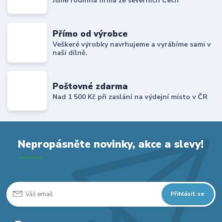
Jsme rodinná firma ze severních Čech
Přímo od výrobce
Veškeré výrobky navrhujeme a vyrábíme sami v
naší dílně.
Poštovné zdarma
Nad 1 500 Kč při zaslání na výdejní místo v ČR
Nepropásněte novinky, akce a slevy!
Přihlásit se