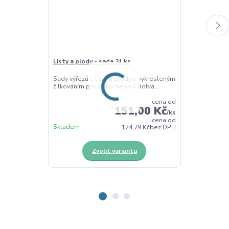
Listy a plody - sada 31 ks
Listy stromů 
Sady výřezů s listy a plody s vykresleným
Vkládačka s tva
žilkováním pro výuku nebo k dotvá...
motoriku, špet
cena od
151,00 Kč
/
ks
cena od
Skladem
Skladem
124,79 Kč
bez DPH
Zvolit variantu
Z