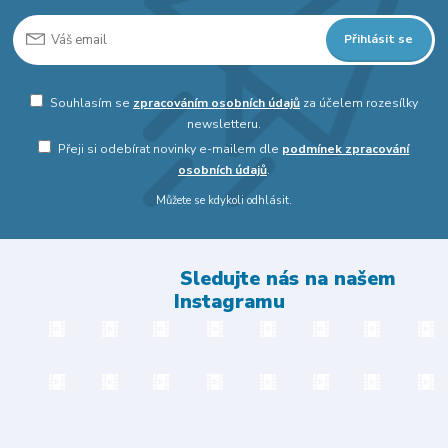
Přihlásit se
Souhlasím se
zpracováním osobních údajů
za účelem rozesílky
newsletteru.
Přeji si odebírat novinky e-mailem dle
podmínek zpracování
osobních údajů
.
Můžete se kdykoli odhlásit.
Sledujte nás na našem
Instagramu