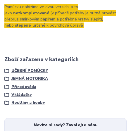
Pomůcku nabízíme ve dvou verzích, a to
jako
nezkompletované
(v případě potřeby je nutné provést
přebrus smirkovým papírem a potřebné vrstvy slepit),
nebo
slepené
, určené k povrchové úpravě.
Zboží zařazeno v kategoriích
UČEBNÍ POMŮCKY
JEMNÁ MOTORIKA
Přírodověda
Vkládačky
Rostliny a houby
Nevíte si rady? Zavolejte nám.