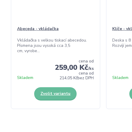
Abeceda - vkládačka
Klíče - v
Vkládačka s velkou tiskací abecedou.
Deska s 8 k
Písmena jsou vysoká cca 3,5
Rozvíjí jem
cm, vyrobe...
cena od
259,00 Kč
/
ks
cena od
Skladem
Skladem
214,05 Kč
bez DPH
Zvolit variantu