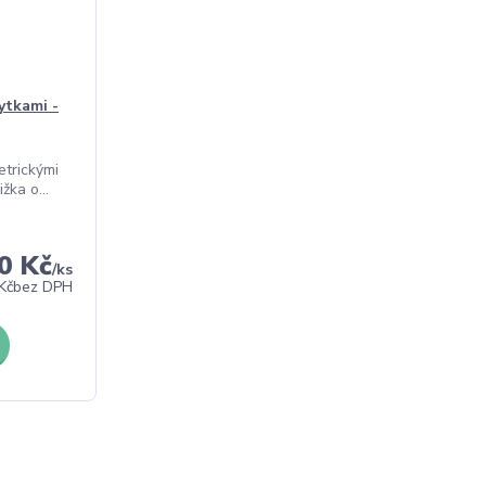
ytkami -
trickými
žka o...
0 Kč
/
ks
Kč
bez DPH