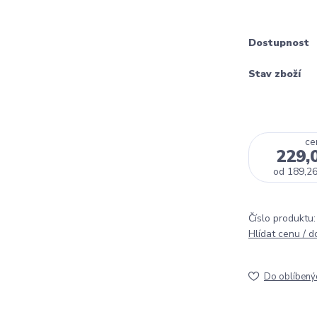
Dostupnost
Stav zboží
ce
229,
od
189,26
Číslo produktu:
Hlídat cenu / 
Do oblíbený