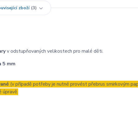
uvisející zboží
3
ary
v odstupňovaných velikostech pro malé děti.
 a 5 mm
vané
(v případě potřeby je nutné provést přebrus smirkovým pap
é úpravě.