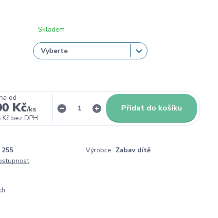
Skladem
na od
00 Kč
Přidat do košíku
/
ks
 Kč
bez DPH
255
Výrobce:
Zabav dítě
dostupnost
ch