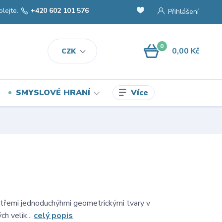
olejte.
+420 602 101 576
Přihlášení
0
0,00 Kč
CZK
Více
SMYSLOVÉ HRANÍ
třemi jednoduchýhmi geometrickými tvary v
h velik...
celý popis