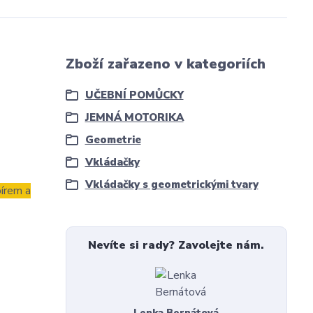
Zboží zařazeno v kategoriích
UČEBNÍ POMŮCKY
JEMNÁ MOTORIKA
Geometrie
Vkládačky
Vkládačky s geometrickými tvary
írem a
Nevíte si rady? Zavolejte nám.
Lenka Bernátová