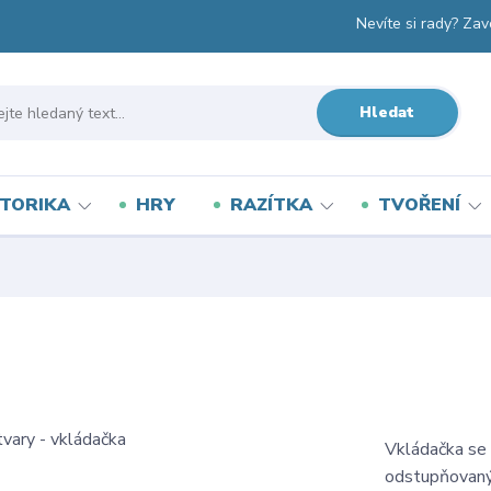
Nevíte si rady? Zav
Hledat
TORIKA
HRY
RAZÍTKA
TVOŘENÍ
Vkládačka se 
odstupňovanýc