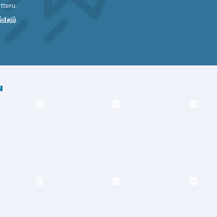
tteru.
údajů
.
u