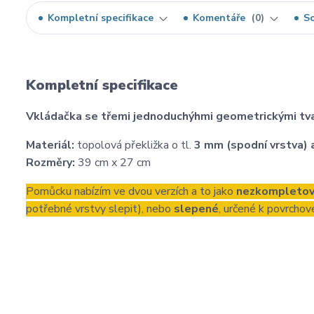
Kompletní specifikace
Komentáře
0
So
Kompletní specifikace
Vkládačka se třemi jednoduchýhmi geometrickými tv
Materiál:
topolová překližka o tl.
3 mm (spodní vrstva)
Rozměry:
39 cm x 27 cm
Pomůcku nabízím ve dvou verzích a to jako
nezkompleto
potřebné vrstvy slepit), nebo
slepené
, určené k povrchov