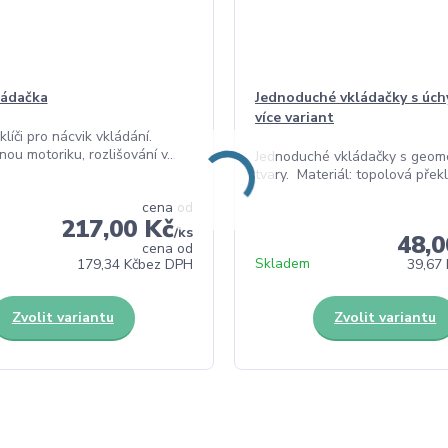
kládačka
Jednoduché vkládačky s úch
více variant
líči pro nácvik vkládání.
nou motoriku, rozlišování v...
Jednoduché vkládačky s geome
tvary. Materiál: topolová překli
cena od
217,00 Kč
/
ks
48,0
cena od
Skladem
179,34 Kč
bez DPH
39,67 
Zvolit variantu
Zvolit variantu