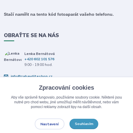
Stačí namířit na tento kód fotoaparát vašeho telefonu.
OBRAŤTE SE NA NÁS
Lenka Bernátová
+420 602 101 576
9:00 - 19:00 hod.
info@zabavditeshop.cz
Zpracování cookies
Aby vše správně fungovalo, používáme soubory cookie. Některé jsou
nutné pro chod webu, jiné umožňují měřit návštěvnost, nebo vám
pomocí reklamy zobrazit tipy na další obsah.
Upravit sběr cookies.
Souhlasím
Nastavení