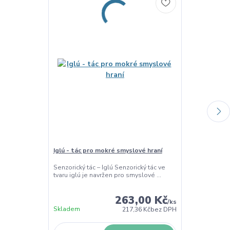
Iglú - tác pro mokré smyslové hraní
Barevná cizrna
500g
Senzorický tác – Iglú Senzorický tác ve
tvaru iglú je navržen pro smyslové ...
Smyslový mater
Metalická cizrn
263,00 Kč
/
ks
Skladem
Skladem
217,36 Kč
bez DPH