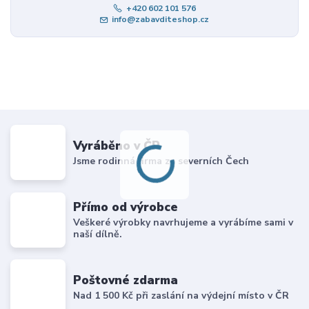
+420 602 101 576
info@zabavditeshop.cz
Vyráběno v ČR
Jsme rodinná firma ze severních Čech
Přímo od výrobce
Veškeré výrobky navrhujeme a vyrábíme sami v
naší dílně.
Poštovné zdarma
Nad 1 500 Kč při zaslání na výdejní místo v ČR