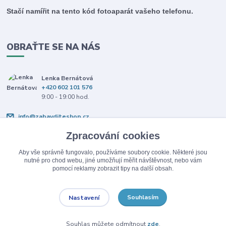
Stačí namířit na tento kód fotoaparát vašeho telefonu.
OBRAŤTE SE NA NÁS
Lenka Bernátová
+420 602 101 576
9:00 - 19:00 hod.
info@zabavditeshop.cz
Zpracování cookies
Aby vše správně fungovalo, používáme soubory cookie. Některé jsou
nutné pro chod webu, jiné umožňují měřit návštěvnost, nebo vám
pomocí reklamy zobrazit tipy na další obsah.
Upravit sběr cookies.
Souhlasím
Nastavení
© Copyright 2026 Zabav dítě.
Souhlas můžete odmítnout
zde
.