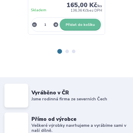
165,00 Kč
/
ks
Skladem
Skladem
136,36 Kč
bez DPH
Přidat do košíku
Vyráběno v ČR
Jsme rodinná firma ze severních Čech
Přímo od výrobce
Veškeré výrobky navrhujeme a vyrábíme sami v
naší dílně.