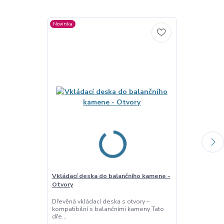
Novinka
Novinka
Vkládací deska do balančního kamene -
Vkládací desk
Otvory
Pračka
Dřevěná vkládací deska s otvory –
Dřevěná vklád
kompatibilní s balančními kameny Tato
vkládací deska
dře...