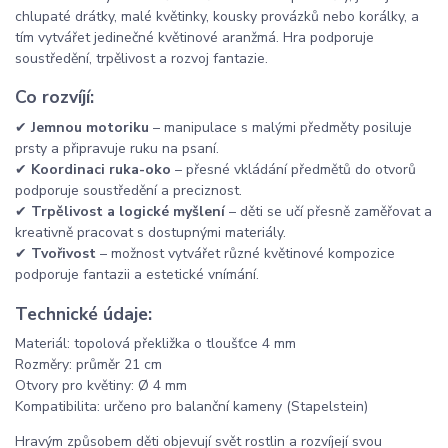
chlupaté drátky, malé květinky, kousky provázků nebo korálky, a
tím vytvářet jedinečné květinové aranžmá. Hra podporuje
soustředění, trpělivost a rozvoj fantazie.
Co rozvíjí:
✔
Jemnou motoriku
– manipulace s malými předměty posiluje
prsty a připravuje ruku na psaní.
✔
Koordinaci ruka-oko
– přesné vkládání předmětů do otvorů
podporuje soustředění a preciznost.
✔
Trpělivost a logické myšlení
– děti se učí přesně zaměřovat a
kreativně pracovat s dostupnými materiály.
✔
Tvořivost
– možnost vytvářet různé květinové kompozice
podporuje fantazii a estetické vnímání.
Technické údaje:
Materiál: topolová překližka o tloušťce 4 mm
Rozměry: průměr 21 cm
Otvory pro květiny: Ø 4 mm
Kompatibilita: určeno pro balanční kameny (Stapelstein)
Hravým způsobem děti objevují svět rostlin a rozvíjejí svou