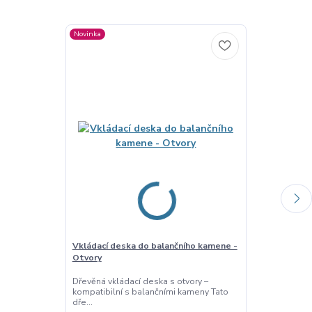
Novinka
Novinka
Vkládací deska do balančního kamene -
Vkládací desk
Otvory
Ptáčata
Dřevěná vkládací deska s otvory –
Dřevěná vklád
kompatibilní s balančními kameny Tato
ptáčata Tato d
dře...
moti...