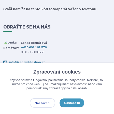
Stačí namířit na tento kód fotoaparát vašeho telefonu.
OBRAŤTE SE NA NÁS
Lenka Bernátová
+420 602 101 576
9:00 - 19:00 hod.
info@zabavditeshop.cz
Zpracování cookies
Aby vše správně fungovalo, používáme soubory cookie. Některé jsou
nutné pro chod webu, jiné umožňují měřit návštěvnost, nebo vám
pomocí reklamy zobrazit tipy na další obsah.
Upravit sběr cookies.
Souhlasím
Nastavení
© Copyright 2026 Zabav dítě.