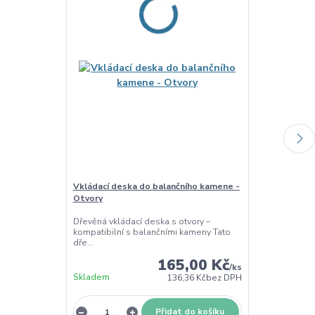
Vkládací deska do balančního kamene -
Vkládací desk
Otvory
Pračka
Dřevěná vkládací deska s otvory –
Dřevěná vklád
kompatibilní s balančními kameny Tato
vkládací deska
dře...
165,00 Kč
/
ks
Skladem
Skladem
136,36 Kč
bez DPH
Přidat do košíku