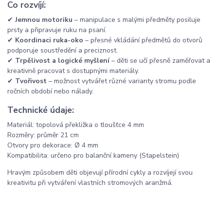
Co rozvíjí:
✔
Jemnou motoriku
– manipulace s malými předměty posiluje
prsty a připravuje ruku na psaní.
✔
Koordinaci ruka-oko
– přesné vkládání předmětů do otvorů
podporuje soustředění a preciznost.
✔
Trpělivost a logické myšlení
– děti se učí přesně zaměřovat a
kreativně pracovat s dostupnými materiály.
✔
Tvořivost
– možnost vytvářet různé varianty stromu podle
ročních období nebo nálady.
Technické údaje:
Materiál: topolová překližka o tloušťce 4 mm
Rozměry: průměr 21 cm
Otvory pro dekorace: Ø 4 mm
Kompatibilita: určeno pro balanční kameny (Stapelstein)
Hravým způsobem děti objevují přírodní cykly a rozvíjejí svou
kreativitu při vytváření vlastních stromových aranžmá.