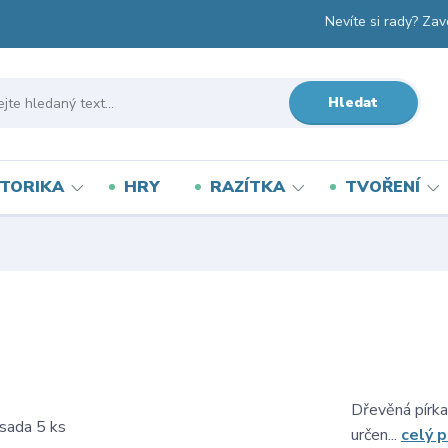
Nevíte si rady? Zav
Hledat
TORIKA
HRY
RAZÍTKA
TVOŘENÍ
Dřevěná pírka
určen...
celý 