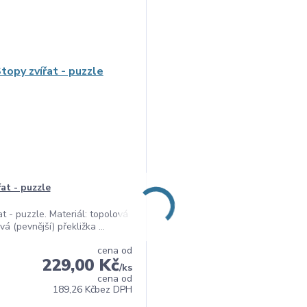
at - puzzle
at - puzzle. Materiál: topolová
 (pevnější) překližka ...
cena od
229,00 Kč
/
ks
cena od
189,26 Kč
bez DPH