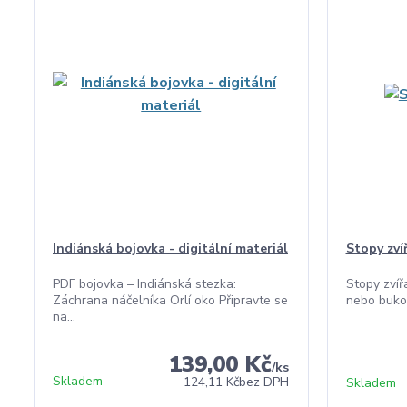
Indiánská bojovka - digitální materiál
Stopy zvíř
PDF bojovka – Indiánská stezka:
Stopy zvíř
Záchrana náčelníka Orlí oko Připravte se
nebo buková
na...
139,00 Kč
/
ks
Skladem
124,11 Kč
bez DPH
Skladem