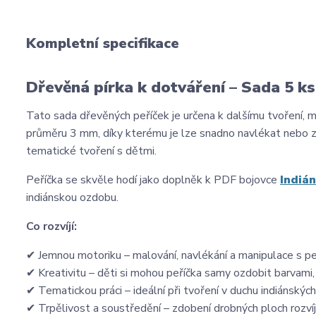
Kompletní specifikace
Dřevěná pírka k dotváření – Sada 5 ks
Tato sada dřevěných peříček je určena k dalšímu tvoření, 
průměru 3 mm, díky kterému je lze snadno navlékat nebo zav
tematické tvoření s dětmi.
Peříčka se skvěle hodí jako doplněk k PDF bojovce
Indiá
indiánskou ozdobu.
Co rozvíjí:
✔ Jemnou motoriku – malování, navlékání a manipulace s peř
✔ Kreativitu – děti si mohou peříčka samy ozdobit barvami, 
✔ Tematickou práci – ideální při tvoření v duchu indiánských
✔ Trpělivost a soustředění – zdobení drobných ploch rozvíjí