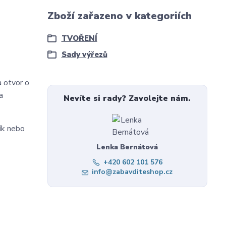
Zboží zařazeno v kategoriích
TVOŘENÍ
Sady výřezů
a otvor o
a
Nevíte si rady? Zavolejte nám.
ník nebo
Lenka Bernátová
+420 602 101 576
info@zabavditeshop.cz