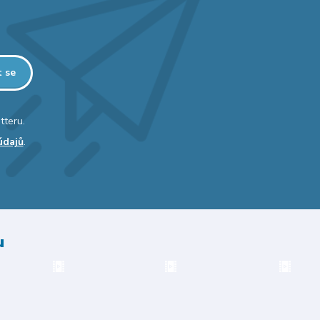
t se
tteru.
údajů
.
u