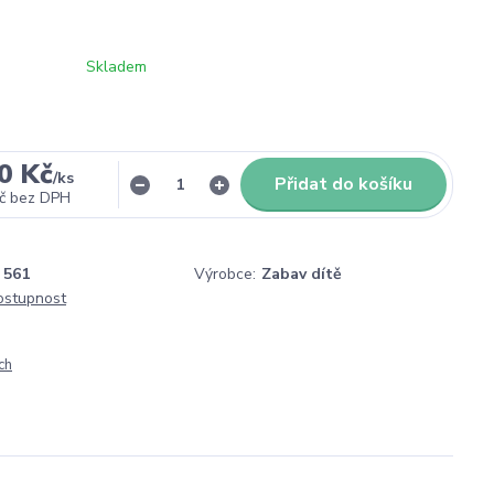
Skladem
0 Kč
/
ks
Přidat do košíku
č
bez DPH
561
Výrobce:
Zabav dítě
dostupnost
ch