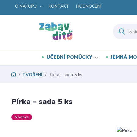
O NÁKUPU
KONTAKT
HODNOCENÍ
UČEBNÍ POMŮCKY
JEMNÁ MO
TVOŘENÍ
Pírka - sada 5 ks
Pírka - sada 5 ks
Novinka