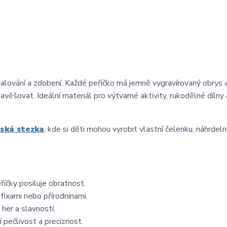
malování a zdobení. Každé peříčko má jemně vygravírovaný obrys 
ěšovat. Ideální materiál pro výtvarné aktivity, rukodělné dílny 
nská stezka
, kde si děti mohou vyrobit vlastní čelenku, náhrdel
íčky posiluje obratnost.
fixami nebo přírodninami.
 her a slavností.
 pečlivost a preciznost.