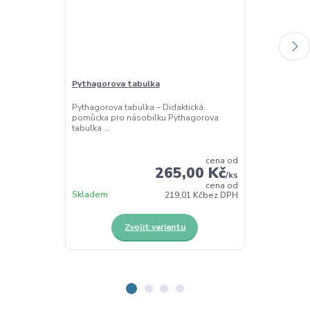
Pythagorova tabulka
Tabulka pro m
Pythagorova tabulka – Didaktická
Základní tabu
pomůcka pro násobilku Pythagorova
násobilky Zákl
tabulka ...
malé n...
cena od
265,00 Kč
/
ks
cena od
Skladem
Skladem
219,01 Kč
bez DPH
Zvolit variantu