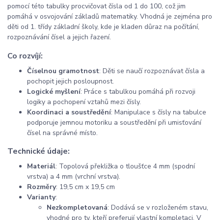
pomocí této tabulky procvičovat čísla od 1 do 100, což jim
pomáhá v osvojování základů matematiky. Vhodná je zejména pro
děti od 1. třídy základní školy, kde je kladen důraz na počítání,
rozpoznávání čísel a jejich řazení.
Co rozvíjí:
Číselnou gramotnost
: Děti se naučí rozpoznávat čísla a
pochopit jejich posloupnost.
Logické myšlení
: Práce s tabulkou pomáhá při rozvoji
logiky a pochopení vztahů mezi čísly.
Koordinaci a soustředění
: Manipulace s čísly na tabulce
podporuje jemnou motoriku a soustředění při umisťování
čísel na správné místo.
Technické údaje:
Materiál
: Topolová překližka o tloušťce 4 mm (spodní
vrstva) a 4 mm (vrchní vrstva).
Rozměry
: 19,5 cm x 19,5 cm
Varianty
:
Nezkompletovaná
: Dodává se v rozloženém stavu,
vhodné pro ty, kteří preferují vlastní kompletaci. V