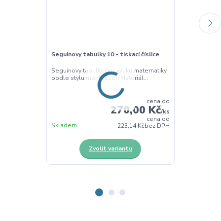
Seguinovy tabulky 10 - tiskací číslice
Seguinovy tabu
Seguinovy tabulky pro výuku matematiky
Seguinovy tabu
podle stylu montessori Materiál...
nácvik čísel 10
cena od
270,00 Kč
/
ks
cena od
Skladem
Skladem
223,14 Kč
bez DPH
Zvolit variantu