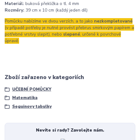
Materiál:
buková překližka o tl. 4 mm
Rozměry:
39 cm x 10 cm (každý jeden díl)
Pomůcku nabízíme ve dvou verzích, a to jako
nezkompletované
(v případě potřeby je nutné provést přebrus smirkovým papírem a
potřebné vrstvy slepit), nebo
slepené
, určené k povrchové
úpravě.
Zboží zařazeno v kategoriích
UČEBNÍ POMŮCKY
Matematika
Seguinovy tabulky
Nevíte si rady? Zavolejte nám.