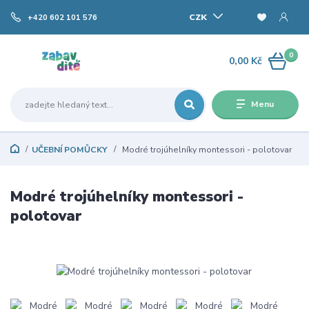
CZK
+420 602 101 576
0
0,00 Kč
Menu
UČEBNÍ POMŮCKY
Modré trojúhelníky montessori - polotovar
Modré trojúhelníky montessori -
polotovar