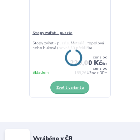
Stopy zvířat - puzzle
Stopy zvířat - puzzle. Materiál: topolová
nebo buková (pevnější) překližka ...
cena od
229,00 Kč
/
ks
cena od
Skladem
189,26 Kč
bez DPH
Zvolit variantu
Vyráběno v ČR