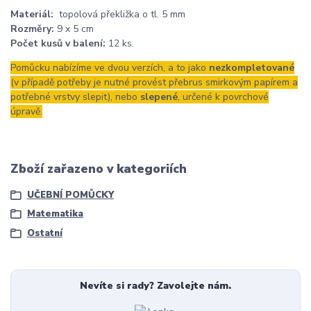
Materiál:
topolová překližka o tl. 5 mm
Rozměry:
9 x 5 cm
Počet kusů v balení:
12 ks.
Pomůcku nabízíme ve dvou verzích, a to jako
nezkompletované
(v případě potřeby je nutné provést přebrus smirkovým papírem a
potřebné vrstvy slepit), nebo
slepené
, určené k povrchové
úpravě.
Zboží zařazeno v kategoriích
UČEBNÍ POMŮCKY
Matematika
Ostatní
Nevíte si rady? Zavolejte nám.