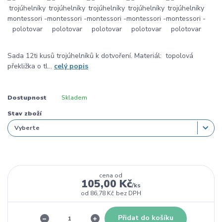
Sada 12ti kusů trojúhelníků k dotvoření. Materiál: topolová
překližka o tl...
celý popis
Dostupnost
Skladem
Stav zboží
cena od
105,00 Kč
/
ks
od
86,78 Kč
bez DPH
Přidat do košíku