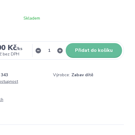
Skladem
00 Kč
/
ks
Přidat do košíku
č
bez DPH
343
Výrobce:
Zabav dítě
dostupnost
ch