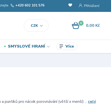
olejte.
+420 602 101 576
Přihlášení
0
0,00 Kč
CZK
Více
SMYSLOVÉ HRANÍ
a puntíků pro nácvik porovnávání (větší x menší) ...
celý