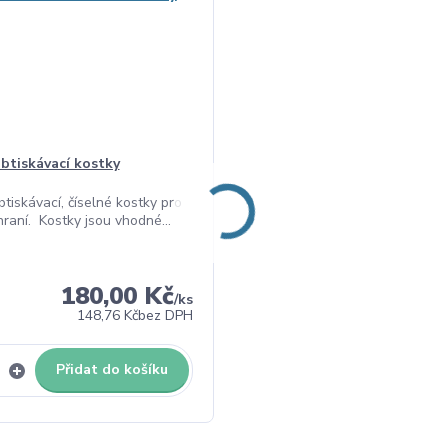
obtiskávací kostky
tiskávací, číselné kostky pro
raní. Kostky jsou vhodné...
180,00 Kč
/
ks
148,76 Kč
bez DPH
Přidat do košíku