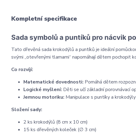
Kompletní specifikace
Sada symbolů a puntíků pro nácvik po
Tato dřevěná sada krokodýlů a puntíků je ideální pomůckou 
svými „otevřenými tlamami“ napomáhají dětem pochopit konc
Co rozvíjí:
Matematické dovednosti:
Pomáhá dětem rozpoznat 
Logické myšlení:
Děti se učí základní porovnávací o
Jemnou motoriku:
Manipulace s puntíky a krokodýly 
Složení sady:
2 ks krokodýlů (8 cm x 10 cm)
15 ks dřevěných koleček (∅ 3 cm)