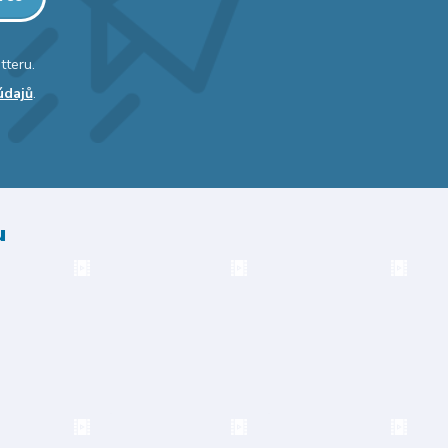
tteru.
údajů
.
u