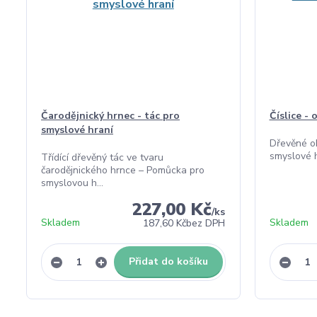
Čarodějnický hrnec - tác pro
Číslice - 
smyslové hraní
Dřevěné ob
smyslové h
Třídící dřevěný tác ve tvaru
čarodějnického hrnce – Pomůcka pro
smyslovou h...
227,00 Kč
/
ks
Skladem
Skladem
187,60 Kč
bez DPH
Přidat do košíku