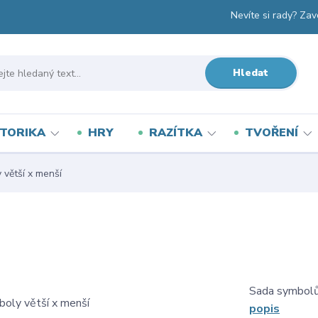
Nevíte si rady? Zav
Hledat
TORIKA
HRY
RAZÍTKA
TVOŘENÍ
 větší x menší
Sada symbolů 
popis