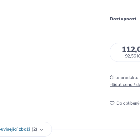
Dostupnost
112,
92,56 K
Číslo produktu:
Hlídat cenu / 
Do oblíbený
uvisející zboží
2