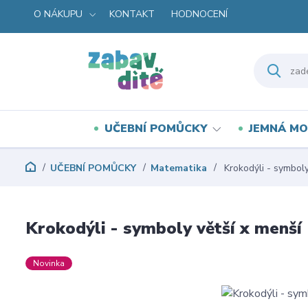
O NÁKUPU
KONTAKT
HODNOCENÍ
UČEBNÍ POMŮCKY
JEMNÁ MO
UČEBNÍ POMŮCKY
Matematika
Krokodýli - symboly
Krokodýli - symboly větší x menší
Novinka