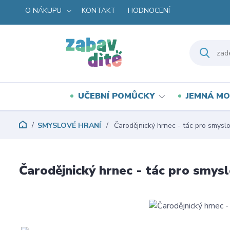
O NÁKUPU
KONTAKT
HODNOCENÍ
UČEBNÍ POMŮCKY
JEMNÁ MO
SMYSLOVÉ HRANÍ
Čarodějnický hrnec - tác pro smyslo
Čarodějnický hrnec - tác pro smysl