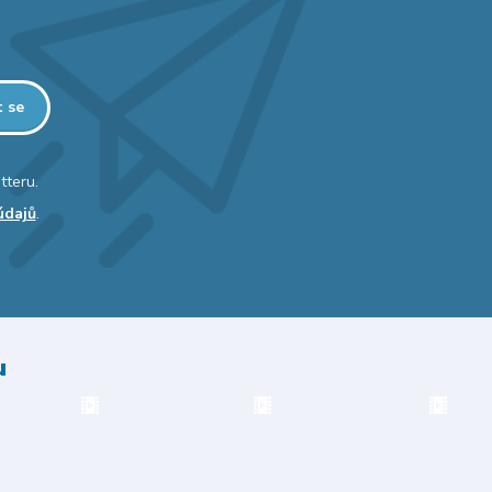
t se
tteru.
údajů
.
u