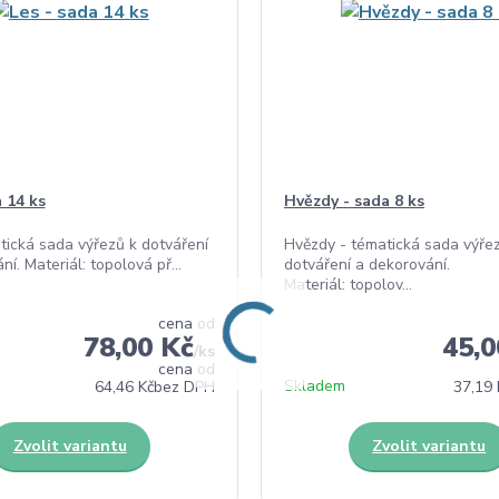
 14 ks
Hvězdy - sada 8 ks
tická sada výřezů k dotváření
Hvězdy - tématická sada výře
í. Materiál: topolová př...
dotváření a dekorování.
Materiál: topolov...
cena od
78,00 Kč
45,0
/
ks
cena od
Skladem
64,46 Kč
bez DPH
37,19 
Zvolit variantu
Zvolit variantu