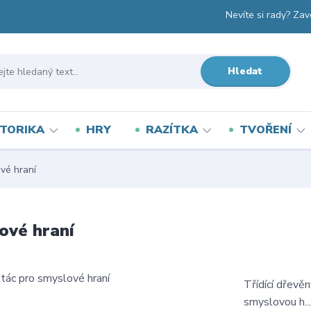
Nevíte si rady? Zav
Hledat
TORIKA
HRY
RAZÍTKA
TVOŘENÍ
vé hraní
ové hraní
Třídící dřevě
smyslovou h..