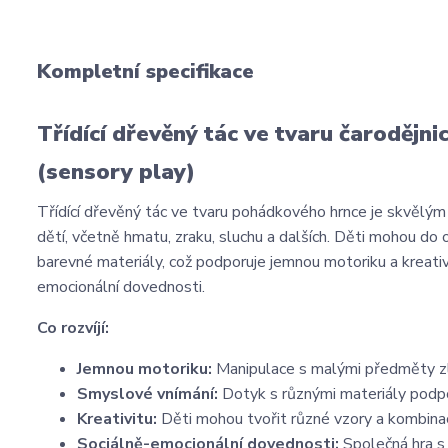
Kompletní specifikace
Třídící dřevěný tác ve tvaru čaroděj
(sensory play)
Třídící dřevěný tác ve tvaru pohádkového hrnce je skvělý
dětí, včetně hmatu, zraku, sluchu a dalších. Děti mohou do
barevné materiály, což podporuje jemnou motoriku a kreati
emocionální dovednosti.
Co rozvíjí:
Jemnou motoriku:
Manipulace s malými předměty zle
Smyslové vnímání:
Dotyk s různými materiály podpo
Kreativitu:
Děti mohou tvořit různé vzory a kombinace
Sociálně-emocionální dovednosti:
Společná hra s 