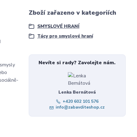
Zboží zařazeno v kategoriích
SMYSLOVÉ HRANÍ
Tácy pro smyslové hraní
u
Nevíte si rady? Zavolejte nám.
 smysly
nebo
sociálně-
Lenka Bernátová
+420 602 101 576
info@zabavditeshop.cz