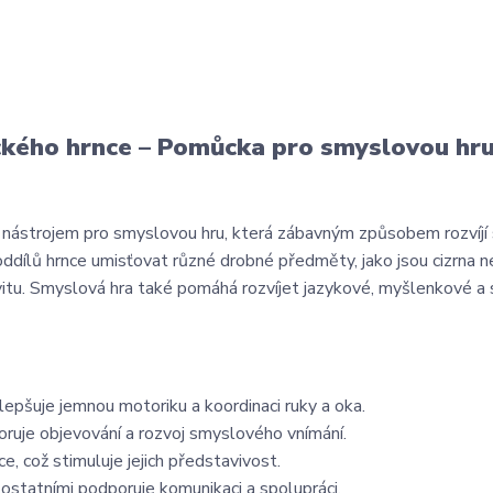
nického hrnce – Pomůcka pro smyslovou hr
m nástrojem pro smyslovou hru, která zábavným způsobem rozvíjí
 oddílů hrnce umisťovat různé drobné předměty, jako jsou cizrna 
vitu. Smyslová hra také pomáhá rozvíjet jazykové, myšlenkové a 
pšuje jemnou motoriku a koordinaci ruky a oka.
ruje objevování a rozvoj smyslového vnímání.
, což stimuluje jejich představivost.
ostatními podporuje komunikaci a spolupráci.