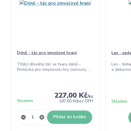
Dýně - tác pro smyslové hraní
Les - sada
Třídící dřevěný tác ve tvaru dýně –
Les - téma
Pomůcka pro smyslovou hru (sensory ...
a dekorován
227,00 Kč
/
ks
Skladem
187,60 Kč
bez DPH
Skladem
Přidat do košíku