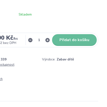
Skladem
00 Kč
/
ks
Přidat do košíku
Kč
bez DPH
339
Výrobce:
Zabav dítě
dostupnost
ch