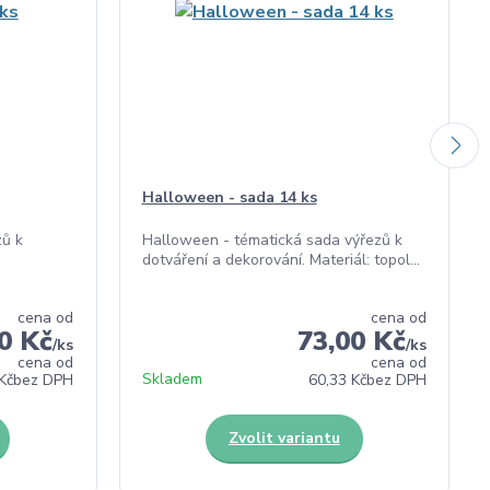
Halloween - sada 14 ks
zů k
Halloween - tématická sada výřezů k
dotváření a dekorování. Materiál: topol...
cena od
cena od
0 Kč
73,00 Kč
/
ks
/
ks
cena od
cena od
Skladem
Kč
bez DPH
60,33 Kč
bez DPH
Zvolit variantu