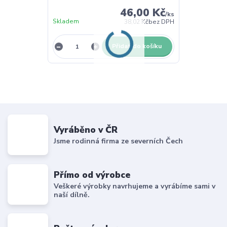
46,00 Kč
/
ks
Skladem
38,02 Kč
bez DPH
Přidat do košíku
Vyráběno v ČR
Jsme rodinná firma ze severních Čech
Přímo od výrobce
Veškeré výrobky navrhujeme a vyrábíme sami v
naší dílně.