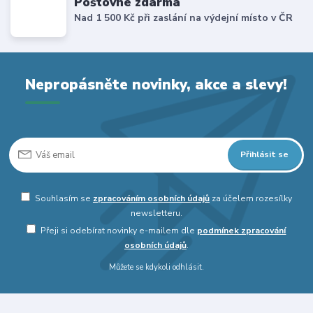
Poštovné zdarma
Nad 1 500 Kč při zaslání na výdejní místo v ČR
Nepropásněte novinky, akce a slevy!
Přihlásit se
Souhlasím se
zpracováním osobních údajů
za účelem rozesílky
newsletteru.
Přeji si odebírat novinky e-mailem dle
podmínek zpracování
osobních údajů
.
Můžete se kdykoli odhlásit.