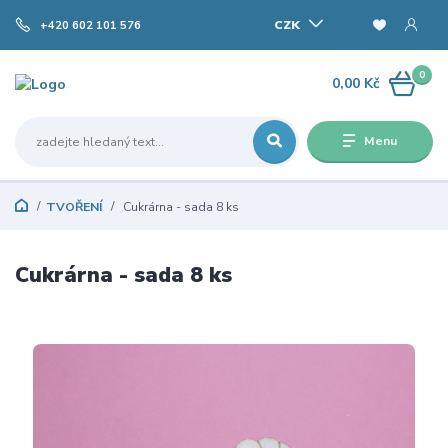
CZK
+420 602 101 576
0
0,00 Kč
Menu
TVOŘENÍ
Cukrárna - sada 8 ks
Cukrárna - sada 8 ks