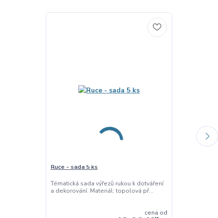
Ruce - sada 5 ks
Dopravní pros
Tématická sada výřezů rukou k dotváření
Dopravní pros
a dekorování. Materiál: topolová př...
výřezů k dotvář
cena od