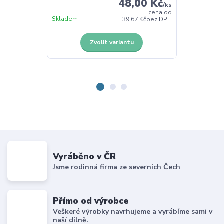
48,00 Kč
/
ks
cena od
Skladem
Skladem
39,67 Kč
bez DPH
Zvolit variantu
Z
Vyráběno v ČR
Jsme rodinná firma ze severních Čech
Přímo od výrobce
Veškeré výrobky navrhujeme a vyrábíme sami v
naší dílně.