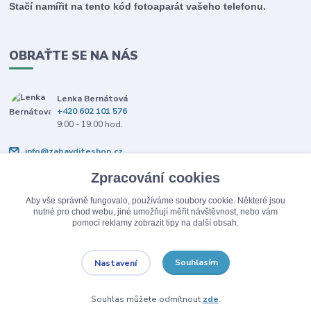
Stačí namířit na tento kód fotoaparát vašeho telefonu.
OBRAŤTE SE NA NÁS
Lenka Bernátová
+420 602 101 576
9:00 - 19:00 hod.
info@zabavditeshop.cz
Zpracování cookies
Aby vše správně fungovalo, používáme soubory cookie. Některé jsou
nutné pro chod webu, jiné umožňují měřit návštěvnost, nebo vám
pomocí reklamy zobrazit tipy na další obsah.
Upravit sběr cookies.
Souhlasím
Nastavení
© Copyright 2026 Zabav dítě.
Souhlas můžete odmítnout
zde
.
Vytvořeno na
Eshop-rychle.cz