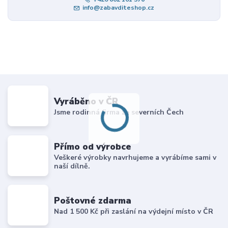
info@zabavditeshop.cz
Vyráběno v ČR
Jsme rodinná firma ze severních Čech
Přímo od výrobce
Veškeré výrobky navrhujeme a vyrábíme sami v
naší dílně.
Poštovné zdarma
Nad 1 500 Kč při zaslání na výdejní místo v ČR