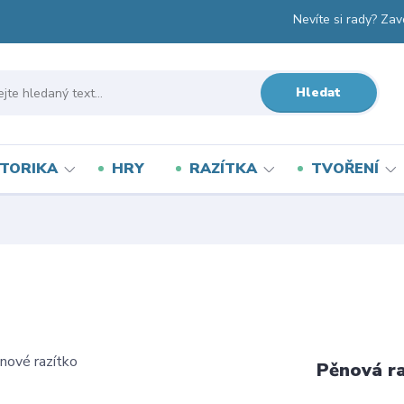
Nevíte si rady? Zav
Hledat
TORIKA
HRY
RAZÍTKA
TVOŘENÍ
Pěnová r