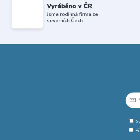
Vyráběno v ČR
Jsme rodinná firma ze
severních Čech
S
Př