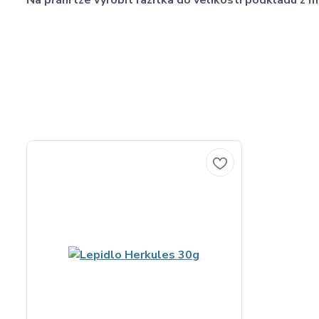
Na přání lze vyrobit razítka do velikosti podkladu 