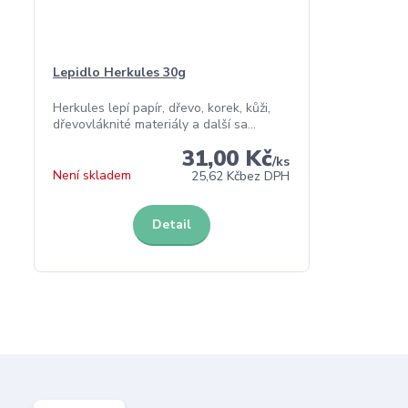
Lepidlo Herkules 30g
Herkules lepí papír, dřevo, korek, kůži,
dřevovláknité materiály a další sa...
31,00 Kč
/
ks
Není skladem
25,62 Kč
bez DPH
Detail