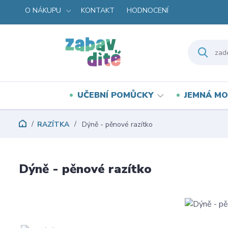
O NÁKUPU
KONTAKT
HODNOCENÍ
UČEBNÍ POMŮCKY
JEMNÁ MO
RAZÍTKA
Dýně - pěnové razítko
Dýně - pěnové razítko