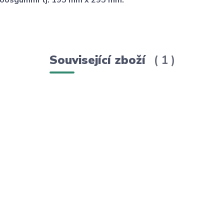
z moosgummi tj. 195 mm x 295 mm.
Související zboží
1