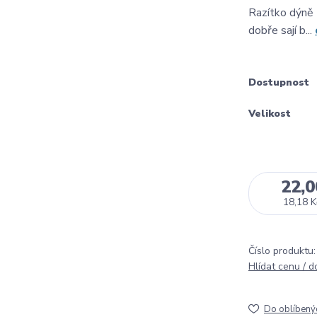
Razítko dýně
dobře sají b...
Dostupnost
Velikost
22,0
18,18 K
Číslo produktu:
Hlídat cenu / 
Do oblíbený