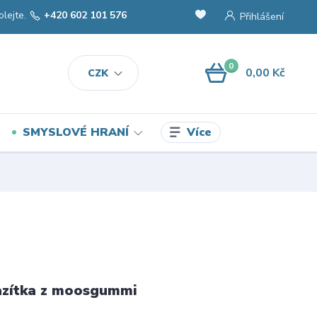
olejte.
+420 602 101 576
Přihlášení
0
0,00 Kč
CZK
Více
SMYSLOVÉ HRANÍ
azítka z moosgummi