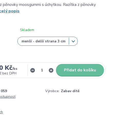
 z pěnovky moosgummi s úchytkou. Razítka z pěnovky
celý popis
Skladem
0 Kč
/
ks
Přidat do košíku
č
bez DPH
059
Výrobce:
Zabav dítě
dostupnost
ch