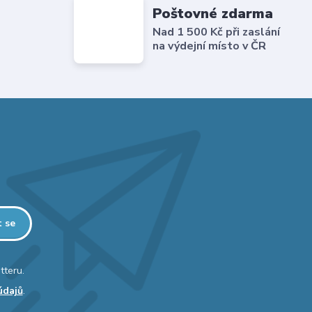
Poštovné zdarma
Nad 1 500 Kč při zaslání
na výdejní místo v ČR
t se
tteru.
údajů
.