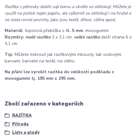
Razítka z pěnovky dobře sají barvu a skvěle se obtiskují. Můžete je
využít na potisk nejen papíru, ale výborně se obtiskují i na hrubé a
ne zcela rovné povrchy, jako jsou textil, dřevo, stěna apod.
Materiál
: topolová překližka o
tl. 5 mm
, moosgummi
Rozměry:
malé razítko
3 x 3,1 cm,
velké razítko
delší strana 6 x
5,1 cm
Tip:
Můžete tisknout jak razítkovými inkousty, tak vodovými
barvami, barvami na textil, na stěnu.
Na přání lze vyrobit razítka do velikosti podkladu z
moosgummi tj. 195 mm x 295 mm.
Zboží zařazeno v kategoriích
RAZÍTKA
Příroda
Listy a plody