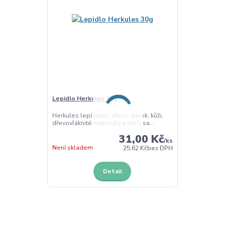
Lepidlo Herkules 30g
Herkules lepí papír, dřevo, korek, kůži,
dřevovláknité materiály a další sa...
31,00 Kč
/
ks
Není skladem
25,62 Kč
bez DPH
Detail