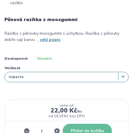
Pěnová razítka z moosgummi
Razítko z pěnovky moosgummi s úchytkou. Razítka z pěnovky
dobře sají barvu ...
celý popis
Dostupnost
Skladem
Velikost
cena od
22,00 Kč
/
ks
od
18,18 Kč
bez DPH
Přidat do košíku