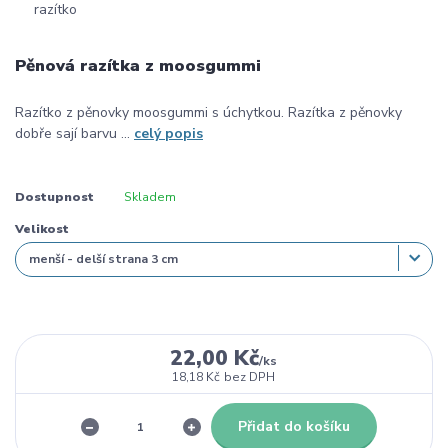
Pěnová razítka z moosgummi
Razítko z pěnovky moosgummi s úchytkou. Razítka z pěnovky
dobře sají barvu ...
celý popis
Dostupnost
Skladem
Velikost
22,00 Kč
/
ks
18,18 Kč
bez DPH
Přidat do košíku