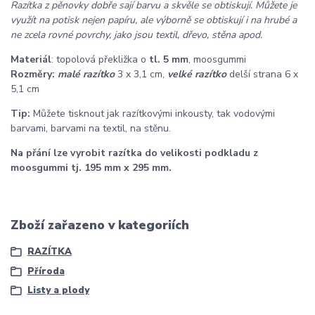
Razítka z pěnovky dobře sají barvu a skvěle se obtiskují. Můžete je
využít na potisk nejen papíru, ale výborně se obtiskují i na hrubé a
ne zcela rovné povrchy, jako jsou textil, dřevo, stěna apod.
Materiál
: topolová překližka o
tl. 5 mm
, moosgummi
Rozměry:
malé razítko
3 x 3,1 cm,
velké razítko
delší strana 6 x
5,1 cm
Tip:
Můžete tisknout jak razítkovými inkousty, tak vodovými
barvami, barvami na textil, na stěnu.
Na přání lze vyrobit razítka do velikosti podkladu z
moosgummi tj. 195 mm x 295 mm.
Zboží zařazeno v kategoriích
RAZÍTKA
Příroda
Listy a plody