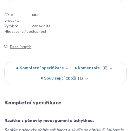
Číslo
061
produktu:
Výrobce:
Zabav dítě
Hlídat cenu / dostupnost
Do oblíbených
Kompletní specifikace
Komentáře
0
Související zboží
1
Kompletní specifikace
Razítko z pěnovky moosgummi s úchytkou.
Razítka z pěnovky dobře sají barvu a skvěle se obtiskují. Můžete je