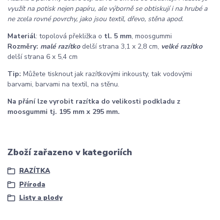
využít na potisk nejen papíru, ale výborně se obtiskují i na hrubé a
ne zcela rovné povrchy, jako jsou textil, dřevo, stěna apod.
Materiál
: topolová překližka o
tl. 5 mm
, moosgummi
Rozměry:
malé razítko
delší strana 3,1 x 2,8 cm,
velké razítko
delší strana 6 x 5,4 cm
Tip:
Můžete tisknout jak razítkovými inkousty, tak vodovými
barvami, barvami na textil, na stěnu.
Na přání lze vyrobit razítka do velikosti podkladu z
moosgummi tj. 195 mm x 295 mm.
Zboží zařazeno v kategoriích
RAZÍTKA
Příroda
Listy a plody