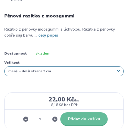
Pěnová razítka z moosgummi
Razítko z pěnovky moosgummi s úchytkou. Razítka z pěnovky
dobře sají barvu ...
celý popis
Dostupnost
Skladem
Velikost
22,00 Kč
/
ks
18,18 Kč
bez DPH
Přidat do košíku