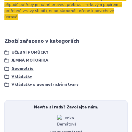
případě potřeby je nutné provést přebrus smirkovým papírem a
potřebné vrstvy slepit), nebo
slepené
, určené k povrchové
úpravě.
Zboží zařazeno v kategoriích
UČEBNÍ POMŮCKY
JEMNÁ MOTORIKA
Geometrie
Vkládačky
Vkládačky s geometrickými tvary
Nevíte si rady? Zavolejte nám.
Lenka Bernátová