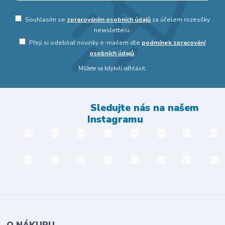
Souhlasím se
zpracováním osobních údajů
za účelem rozesílky
newsletteru.
Přeji si odebírat novinky e-mailem dle
podmínek zpracování
osobních údajů
.
Můžete se kdykoli odhlásit.
Sledujte nás na našem
Instagramu
O NÁKUPU