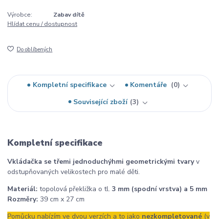
Výrobce:
Zabav dítě
Hlídat cenu / dostupnost
Do oblíbených
Kompletní specifikace
Komentáře
0
Související zboží
3
Kompletní specifikace
Vkládačka se třemi jednoduchýhmi geometrickými tvary
v
odstupňovaných velikostech pro malé děti.
Materiál:
topolová překližka o tl.
3 mm (spodní vrstva) a 5 mm
Rozměry:
39 cm x 27 cm
Pomůcku nabízím ve dvou verzích a to jako
nezkompletované
(v