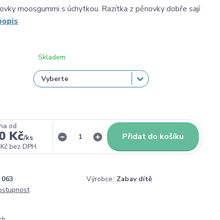
ovky moosgummi s úchytkou. Razítka z pěnovky dobře sají
popis
Skladem
na od
0 Kč
Přidat do košíku
/
ks
 Kč
bez DPH
063
Výrobce:
Zabav dítě
dostupnost
ch