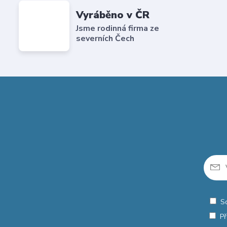
Vyráběno v ČR
Jsme rodinná firma ze
severních Čech
S
Př