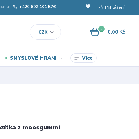
olejte.
+420 602 101 576
Přihlášení
0
0,00 Kč
CZK
Více
SMYSLOVÉ HRANÍ
azítka z moosgummi