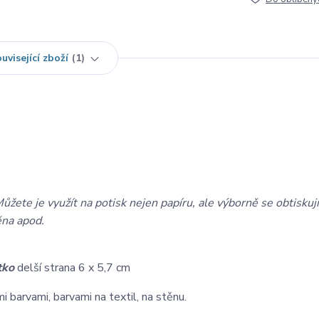
uvisející zboží
1
ůžete je využít na potisk nejen papíru, ale výborně se obtiskují
ěna apod.
tko
delší strana 6 x 5,7 cm
 barvami, barvami na textil, na stěnu.