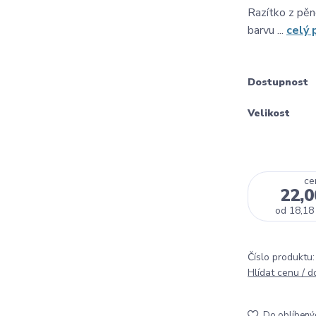
Razítko z pěn
barvu ...
celý 
Dostupnost
Velikost
ce
22,0
od
18,18
Číslo produktu:
Hlídat cenu / 
Do oblíbený