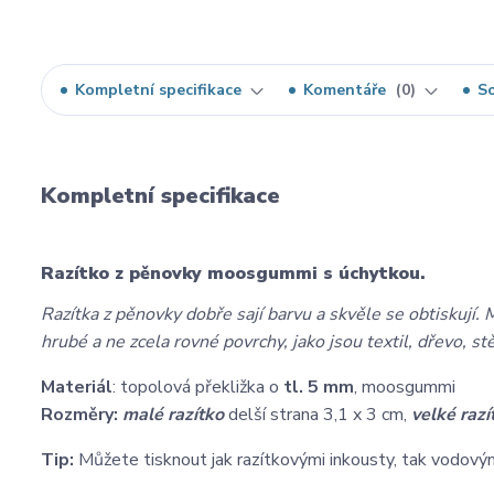
Kompletní specifikace
Komentáře
0
So
Kompletní specifikace
Razítko z pěnovky moosgummi s úchytkou.
Razítka z pěnovky dobře sají barvu a skvěle se obtiskují. M
hrubé a ne zcela rovné povrchy, jako jsou textil, dřevo, st
Materiál
: topolová překližka o
tl. 5 mm
, moosgummi
Rozměry:
malé razítko
delší strana 3,1 x 3 cm,
velké razí
Tip:
Můžete tisknout jak razítkovými inkousty, tak vodovými