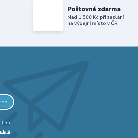
Poštovné zdarma
Nad 1 500 Kč při zaslání
na výdejní místo v ČR
t se
tteru.
údajů
.