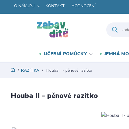
O NÁKUPU
KONTAKT
HODNOCENÍ
UČEBNÍ POMŮCKY
JEMNÁ MO
RAZÍTKA
Houba II - pěnové razítko
Houba II - pěnové razítko