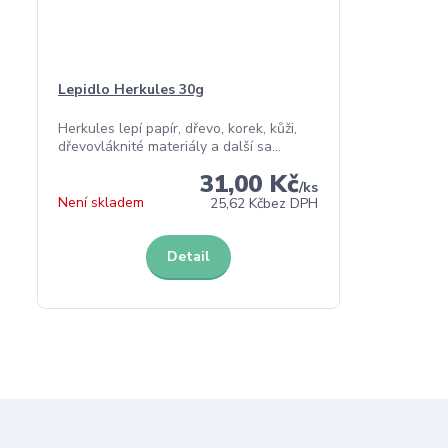
Lepidlo Herkules 30g
Herkules lepí papír, dřevo, korek, kůži,
dřevovláknité materiály a další sa...
31,00 Kč
/
ks
Není skladem
25,62 Kč
bez DPH
Detail