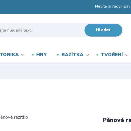
Nevíte si rady? Zav
Hledat
TORIKA
HRY
RAZÍTKA
TVOŘENÍ
Pěnová r