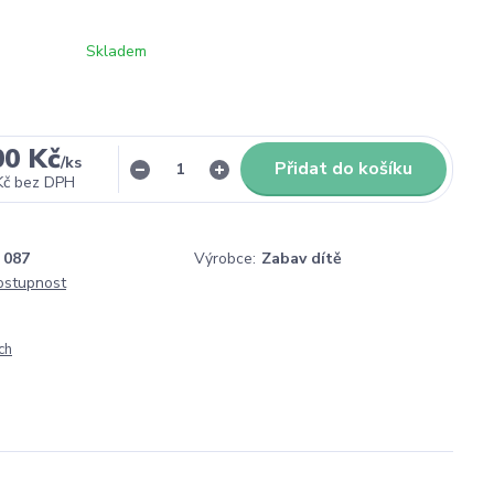
Skladem
00 Kč
/
ks
Přidat do košíku
Kč
bez DPH
087
Výrobce:
Zabav dítě
dostupnost
ch