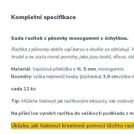
Kompletní specifikace
Sada razítek z pěnovky moosgummi s úchytkou.
Razítka z pěnovky dobře sají barvu a skvěle se obtiskují. M
hrubé a ne zcela rovné povrchy, jako jsou textil, dřevo, st
Materiál
: topolová překližka o
tl. 5 mm
, moosgummi
Rozměry:
výška nejmenší houby (pýchavka)
3,9 cm
,
výška 
sada 11 ks
Tip:
Můžete tisknout jak razítkovými inkousty, tak vodovými
Na přání lze vyrobit razítka do velikosti podkladu 
Ukázku, jak tisknout kreativně pomocí těchto ra