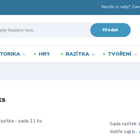
Nevíte si rady? Zav
Hledat
TORIKA
HRY
RAZÍTKA
TVOŘENÍ
ks
Sada razítek
dobře sají b...