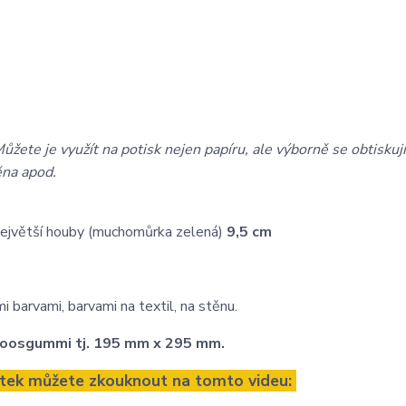
ůžete je využít na potisk nejen papíru, ale výborně se obtiskují
ěna apod.
největší houby (muchomůrka zelená)
9,5 cm
 barvami, barvami na textil, na stěnu.
z moosgummi tj. 195 mm x 295 mm.
zítek můžete zkouknout na tomto videu: