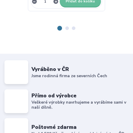
Přidat do košíku
Z
Vyráběno v ČR
Jsme rodinná firma ze severních Čech
Přímo od výrobce
Veškeré výrobky navrhujeme a vyrábíme sami v
naší dílně.
Poštovné zdarma