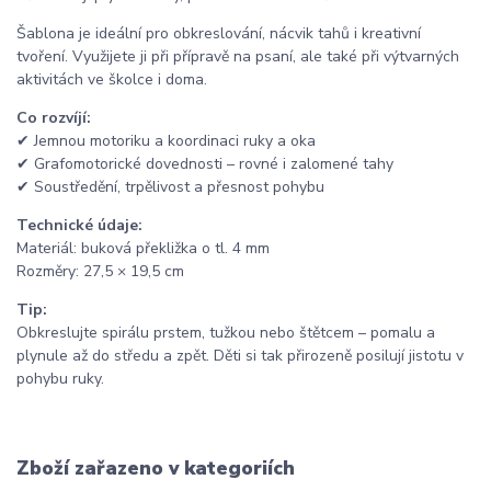
Šablona je ideální pro obkreslování, nácvik tahů i kreativní
tvoření. Využijete ji při přípravě na psaní, ale také při výtvarných
aktivitách ve školce i doma.
Co rozvíjí:
✔ Jemnou motoriku a koordinaci ruky a oka
✔ Grafomotorické dovednosti – rovné i zalomené tahy
✔ Soustředění, trpělivost a přesnost pohybu
Technické údaje:
Materiál: buková překližka o tl. 4 mm
Rozměry: 27,5 × 19,5 cm
Tip:
Obkreslujte spirálu prstem, tužkou nebo štětcem – pomalu a
plynule až do středu a zpět. Děti si tak přirozeně posilují jistotu v
pohybu ruky.
Zboží zařazeno v kategoriích