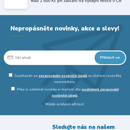
Nad 1 500 Kč při zaslání na výdejní místo v ČR
Nepropásněte novinky, akce a slevy!
Přihlásit se
Souhlasím se
zpracováním osobních údajů
za účelem rozesílky
newsletteru.
Přeji si odebírat novinky e-mailem dle
podmínek zpracování
osobních údajů
.
Můžete se kdykoli odhlásit.
Sledujte nás na našem