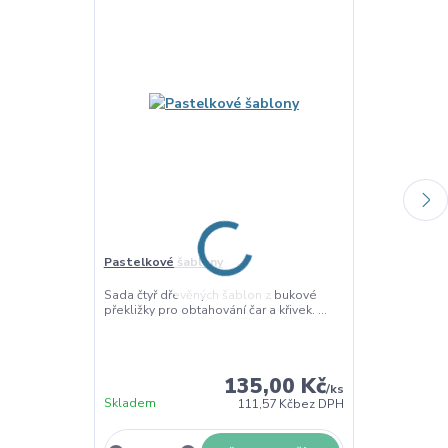
Pastelkové šablony
Deska s tvary
obkreslování
Sada čtyř dřevěných šablon z bukové
překližky pro obtahování čar a křivek. ...
Dřevěná vklád
z topolové pře
135,00 Kč
/
ks
Skladem
111,57 Kč
bez DPH
Skladem