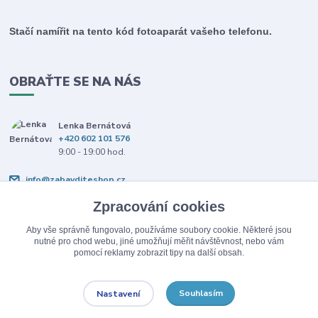
Stačí namířit na tento kód fotoaparát vašeho telefonu.
OBRAŤTE SE NA NÁS
Lenka Bernátová
+420 602 101 576
9:00 - 19:00 hod.
info@zabavditeshop.cz
Zpracování cookies
Aby vše správně fungovalo, používáme soubory cookie. Některé jsou
nutné pro chod webu, jiné umožňují měřit návštěvnost, nebo vám
pomocí reklamy zobrazit tipy na další obsah.
Upravit sběr cookies.
Souhlasím
Nastavení