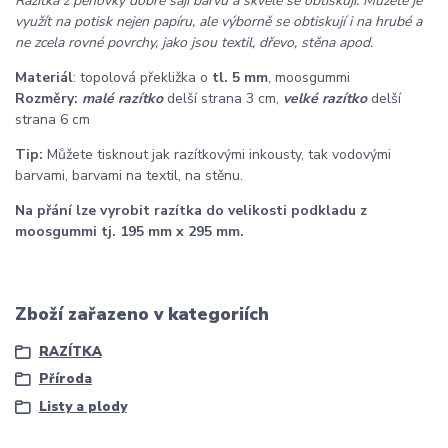
Razítka z pěnovky dobře sají barvu a skvěle se obtiskují. Můžete je
využít na potisk nejen papíru, ale výborně se obtiskují i na hrubé a
ne zcela rovné povrchy, jako jsou textil, dřevo, stěna apod.
Materiál
: topolová překližka o
tl. 5 mm
, moosgummi
Rozměry:
malé razítko
delší strana 3 cm,
velké razítko
delší
strana 6 cm
Tip:
Můžete tisknout jak razítkovými inkousty, tak vodovými
barvami, barvami na textil, na stěnu.
Na přání lze vyrobit razítka do velikosti podkladu z
moosgummi tj. 195 mm x 295 mm.
Zboží zařazeno v kategoriích
RAZÍTKA
Příroda
Listy a plody