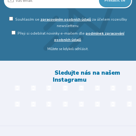
Přihlásit se
Souhlasím se
zpracováním osobních údajů
za účelem rozesílky
newsletteru.
Přeji si odebírat novinky e-mailem dle
podmínek zpracování
osobních údajů
.
Můžete se kdykoli odhlásit.
Sledujte nás na našem
Instagramu