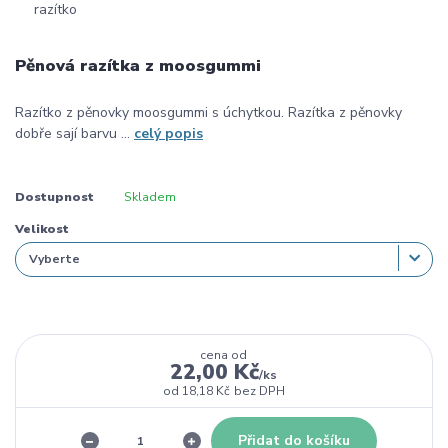
Pěnová razítka z moosgummi
Razítko z pěnovky moosgummi s úchytkou. Razítka z pěnovky
dobře sají barvu ...
celý popis
Dostupnost
Skladem
Velikost
cena od
22,00 Kč
/
ks
od
18,18 Kč
bez DPH
Přidat do košíku