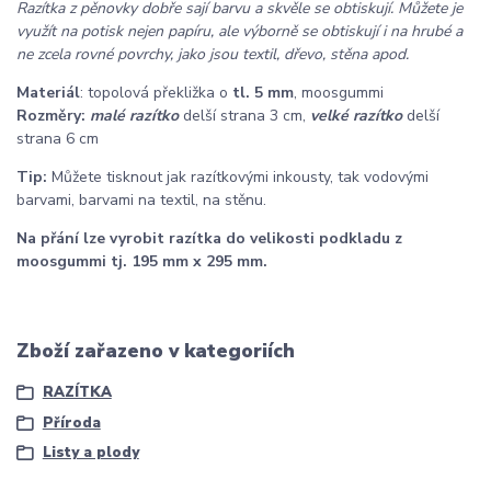
Razítka z pěnovky dobře sají barvu a skvěle se obtiskují. Můžete je
využít na potisk nejen papíru, ale výborně se obtiskují i na hrubé a
ne zcela rovné povrchy, jako jsou textil, dřevo, stěna apod.
Materiál
: topolová překližka o
tl. 5 mm
, moosgummi
Rozměry:
malé razítko
delší strana 3 cm,
velké razítko
delší
strana 6 cm
Tip:
Můžete tisknout jak razítkovými inkousty, tak vodovými
barvami, barvami na textil, na stěnu.
Na přání lze vyrobit razítka do velikosti podkladu z
moosgummi tj. 195 mm x 295 mm.
Zboží zařazeno v kategoriích
RAZÍTKA
Příroda
Listy a plody